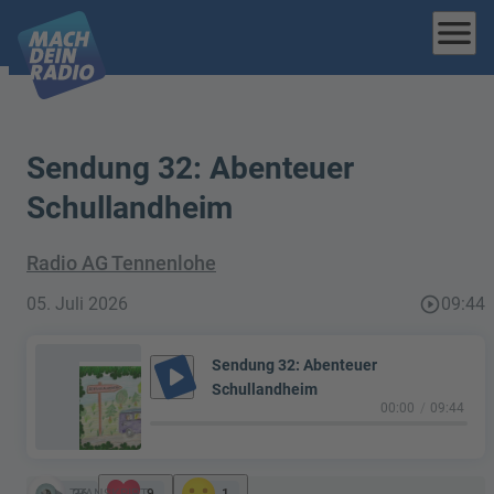
menu
Sendung 32: Abenteuer
Schullandheim
Radio AG Tennenlohe
05. Juli 2026
play_circle_outline
09:44
Sendung 32: Abenteuer
play_arrow
Schullandheim
00:00
09:44
TRANSKRIPT
36
9
1