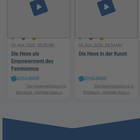
play_arrow
play_arrow
1
0
0
1
0
0
04. Aug. 2026
· 06:00 Min
04. Aug. 2026
· 04:54 Min
Die Hexe als
Die Hexe in der Kunst
Empowerment des
Feminismus
SCHULRADIO
SCHULRADIO
"Die Hexenverfolgung in
"Die Hexenverfolgung in
Würzburg - Wi(e)der Hass und
Würzburg - Wi(e)der Hass und
Hetze"
Hetze"