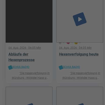
play_arrow
5
1
0
04. Aug. 2026
· 06:05 Min
04. Aug. 2026
· 04:05 Min
Abläufe der
Hexenverfolgung heute
Hexenprozesse
SCHULRADIO
SCHULRADIO
"Die Hexenverfolgung in
"Die Hexenverfolgung in
Würzburg - Wi(e)der Hass und
Würzburg - Wi(e)der Hass und
Hetze"
Hetze"