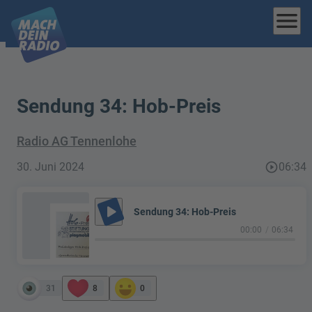
menu
Sendung 34: Hob-Preis
Radio AG Tennenlohe
30. Juni 2024
play_circle_outline
06:34
play_arrow
Sendung 34: Hob-Preis
00:00
06:34
31
8
0