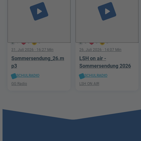
play_arrow
play_arrow
1
0
0
2
3
0
31. Juli 2026
· 16:27 Min
26. Juli 2026
· 14:07 Min
Sommersendung_26.m
LSH on air -
p3
Sommersendung 2026
SCHULRADIO
SCHULRADIO
GG Radio
LSH ON AIR