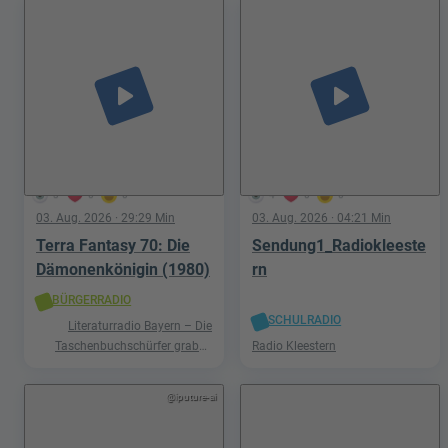
play_arrow
play_arrow
3
0
0
4
0
0
03. Aug. 2026
· 29:29 Min
03. Aug. 2026
· 04:21 Min
Terra Fantasy 70: Die
Sendung1_Radiokleeste
Dämonenkönigin (1980)
rn
BÜRGERRADIO
SCHULRADIO
Literaturradio Bayern – Die
Taschenbuchschürfer graben
Radio Kleestern
nach Schätzen in der Welt der
Phantastik
@iputure-ai