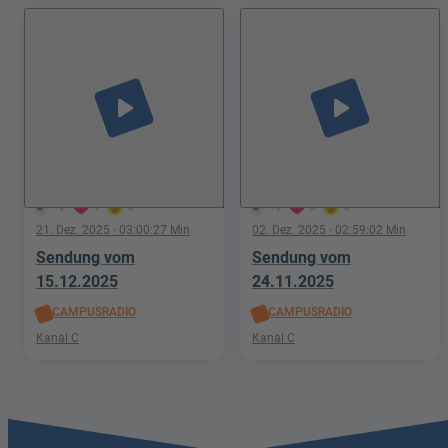
play_arrow
play_arrow
10
1
0
15
0
0
21. Dez. 2025
· 03:00:27 Min
02. Dez. 2025
· 02:59:02 Min
Sendung vom
Sendung vom
15.12.2025
24.11.2025
CAMPUSRADIO
CAMPUSRADIO
Kanal C
Kanal C