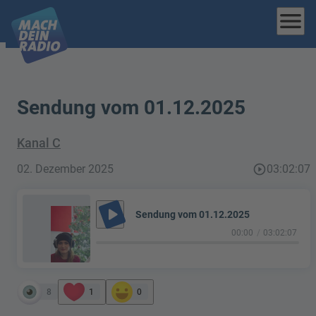
menu
Sendung vom 01.12.2025
Kanal C
02. Dezember 2025
play_circle_outline
03:02:07
play_arrow
Sendung vom 01.12.2025
00:00
03:02:07
8
1
0