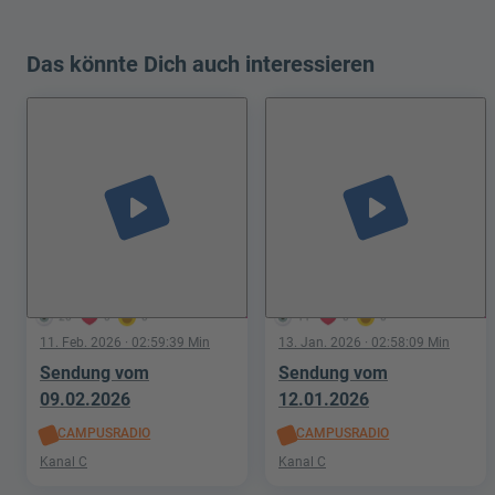
Das könnte Dich auch interessieren
play_arrow
play_arrow
20
0
0
11
0
0
11. Feb. 2026
· 02:59:39 Min
13. Jan. 2026
· 02:58:09 Min
Sendung vom
Sendung vom
09.02.2026
12.01.2026
CAMPUSRADIO
CAMPUSRADIO
Kanal C
Kanal C