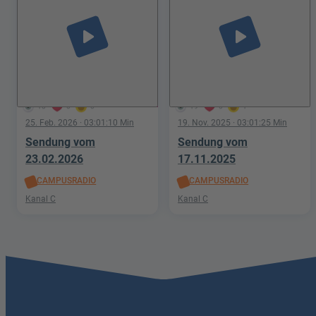
play_arrow
play_arrow
18
0
0
19
0
1
25. Feb. 2026
· 03:01:10 Min
19. Nov. 2025
· 03:01:25 Min
Sendung vom
Sendung vom
23.02.2026
17.11.2025
CAMPUSRADIO
CAMPUSRADIO
Kanal C
Kanal C