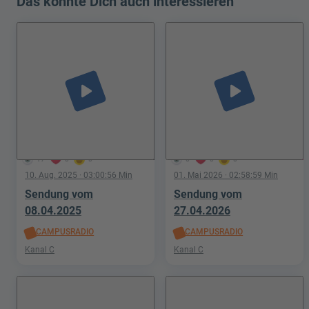
Das könnte Dich auch interessieren
play_arrow
play_arrow
17
0
0
6
0
0
10. Aug. 2025
· 03:00:56 Min
01. Mai 2026
· 02:58:59 Min
Sendung vom
Sendung vom
08.04.2025
27.04.2026
CAMPUSRADIO
CAMPUSRADIO
Kanal C
Kanal C