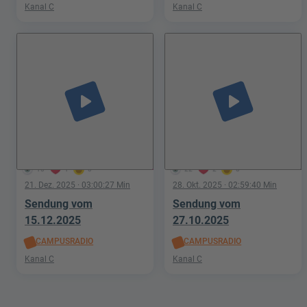
Kanal C
Kanal C
play_arrow
play_arrow
10
1
0
22
2
0
21. Dez. 2025
· 03:00:27 Min
28. Okt. 2025
· 02:59:40 Min
Sendung vom
Sendung vom
15.12.2025
27.10.2025
CAMPUSRADIO
CAMPUSRADIO
Kanal C
Kanal C