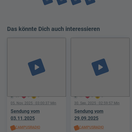
Das könnte Dich auch interessieren
play_arrow
play_arrow
26
0
0
17
0
0
05. Nov. 2025
· 03:00:37 Min
30. Sep. 2025
· 02:59:57 Min
Sendung vom
Sendung vom
03.11.2025
29.09.2025
CAMPUSRADIO
CAMPUSRADIO