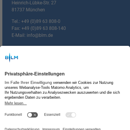
Heinrich-Lübke-Str. 27
81737 München
Tel.:
+49 (0)89 63 808-0
Fax: +49 (0)89 63 808-140
E-Mail:
info@blm.de
Du hast Fragen?
mail
E-mail:
machdeinradio@blm.de
Über uns
Kontakt & Impressum