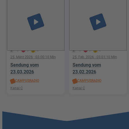
play_arrow
play_arrow
10
0
0
18
0
0
25. März 2026
· 03:00:10 Min
25. Feb. 2026
· 03:01:10 Min
Sendung vom
Sendung vom
23.03.2026
23.02.2026
CAMPUSRADIO
CAMPUSRADIO
Kanal C
Kanal C