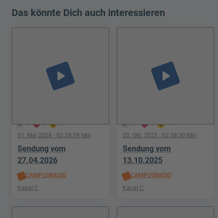
Das könnte Dich auch interessieren
play_arrow
play_arrow
6
0
0
17
0
1
01. Mai 2026
· 02:58:59 Min
20. Okt. 2025
· 02:58:50 Min
Sendung vom
Sendung vom
27.04.2026
13.10.2025
CAMPUSRADIO
CAMPUSRADIO
Kanal C
Kanal C