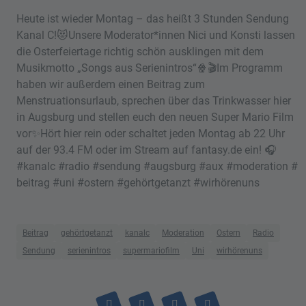
Heute ist wieder Montag – das heißt 3 Stunden Sendung
Kanal C!😻Unsere Moderator*innen Nici und Konsti lassen
die Osterfeiertage richtig schön ausklingen mit dem
Musikmotto „Songs aus Serienintros“🍿🎬Im Programm
haben wir außerdem einen Beitrag zum
Menstruationsurlaub, sprechen über das Trinkwasser hier
in Augsburg und stellen euch den neuen Super Mario Film
vor✨Hört hier rein oder schaltet jeden Montag ab 22 Uhr
auf der 93.4 FM oder im Stream auf fantasy.de ein! 🎧
#kanalc #radio #sendung #augsburg #aux #moderation #
beitrag #uni #ostern #gehörtgetanzt #wirhörenuns
Beitrag
gehörtgetanzt
kanalc
Moderation
Ostern
Radio
Sendung
serienintros
supermariofilm
Uni
wirhörenuns