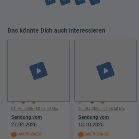
Das könnte Dich auch interessieren
play_arrow
play_arrow
6
0
0
17
0
1
01. Mai 2026
· 02:58:59 Min
20. Okt. 2025
· 02:58:50 Min
Sendung vom
Sendung vom
27.04.2026
13.10.2025
CAMPUSRADIO
CAMPUSRADIO