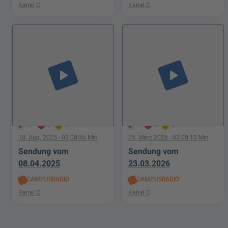
Kanal C
Kanal C
play_arrow
play_arrow
17
0
0
9
0
0
10. Aug. 2025
· 03:00:56 Min
25. März 2026
· 03:00:10 Min
Sendung vom
Sendung vom
08.04.2025
23.03.2026
CAMPUSRADIO
CAMPUSRADIO
Kanal C
Kanal C