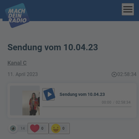
menu
Sendung vom 10.04.23
Kanal C
11. April 2023
play_circle_outline
02:58:34
play_arrow
Sendung vom 10.04.23
00:00
02:58:34
14
0
0