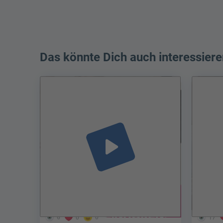
Das könnte Dich auch interessiere
play_arrow
6
0
0
17