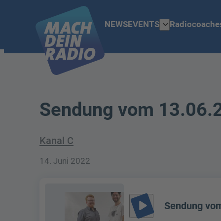
expand_more
NEWS
EVENTS
Radiocoache
Sendung vom 13.06.
Kanal C
14. Juni 2022
play_arrow
Sendung vom