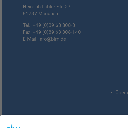
Heinrich-Lübke-Str. 27
81737 München
Tel.:
+49 (0)89 63 808-0
Fax: +49 (0)89 63 808-140
E-Mail:
info@blm.de
Über 