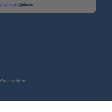
chdeinradio@blm.de
z
Privatsphäre