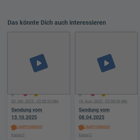
Das könnte Dich auch interessieren
play_arrow
play_arrow
17
0
1
17
0
0
20. Okt. 2025
· 02:58:50 Min
10. Aug. 2025
· 03:00:56 Min
Sendung vom
Sendung vom
13.10.2025
08.04.2025
CAMPUSRADIO
CAMPUSRADIO
Kanal C
Kanal C