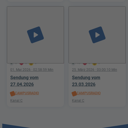
play_arrow
play_arrow
6
0
0
10
0
0
01. Mai 2026
· 02:58:59 Min
25. März 2026
· 03:00:10 Min
Sendung vom
Sendung vom
27.04.2026
23.03.2026
CAMPUSRADIO
CAMPUSRADIO
Kanal C
Kanal C