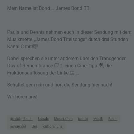
Mein Name ist Bond … James Bond 🤵‍♂️
Paula und Dennis nehmen euch in dieser Sendung mit dem
Musikmotte „James Bond Titelsongs“ durch drei Stunden
Kanal C mit!😻
Dabei sprechen sie unter anderem über den Transgender
Day of Remembrance 🏳️‍⚧️, einen Cine-Tipp 🎥, die
Fraktionsauflösung der Linke 📖 …
Schaltet gern rein und hört die Sendung hier nach!
Wir hören uns!
gehörtgetanzt
kanalc
Moderation
motto
Musik
Radio
reingehört
Uni
wirhörenuns