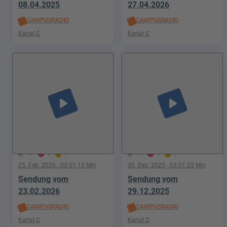
08.04.2025
27.04.2026
CAMPUSRADIO
CAMPUSRADIO
Kanal C
Kanal C
play_arrow
play_arrow
18
0
0
25
3
0
25. Feb. 2026
· 03:01:10 Min
30. Dez. 2025
· 03:01:23 Min
Sendung vom
Sendung vom
23.02.2026
29.12.2025
CAMPUSRADIO
CAMPUSRADIO
Kanal C
Kanal C