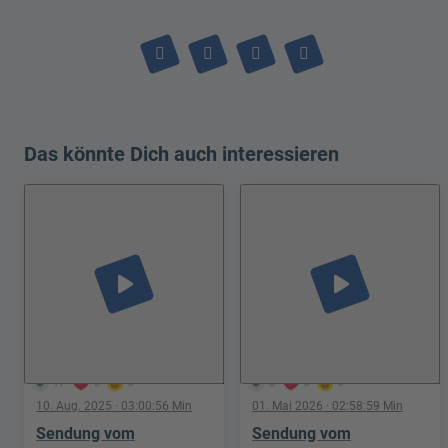
Das könnte Dich auch interessieren
play_arrow
play_arrow
17
0
0
6
0
0
10. Aug. 2025
· 03:00:56 Min
01. Mai 2026
· 02:58:59 Min
Sendung vom
Sendung vom