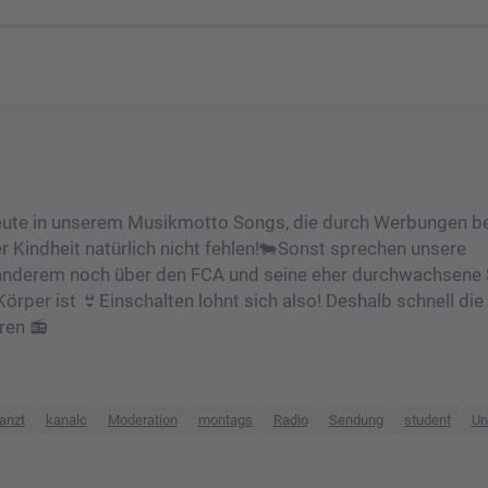
en heute in unserem Musikmotto Songs, die durch Werbungen b
 Kindheit natürlich nicht fehlen!🐄Sonst sprechen unsere
anderem noch über den FCA und seine eher durchwachsene 
örper ist 👙Einschalten lohnt sich also! Deshalb schnell di
ren 📻
anzt
kanalc
Moderation
montags
Radio
Sendung
student
Un