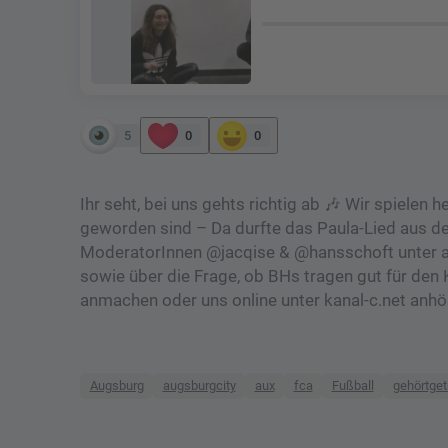
5
0
0
Ihr seht, bei uns gehts richtig ab 🎶 Wir spiel
geworden sind – Da durfte das Paula-Lied aus der
ModeratorInnen @jacqise & @hansschoft unter 
sowie über die Frage, ob BHs tragen gut für den K
anmachen oder uns online unter kanal-c.net anhö
Augsburg
augsburgcity
aux
fca
Fußball
gehörtget