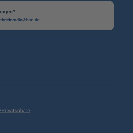
Fragen?
chdeinradio@blm.de
z
Privatsphäre