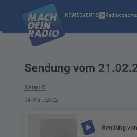
expand_more
NEWS
EVENTS
Radiocoache
Sendung vom 21.02.
Kanal C
04. März 2022
play_arrow
Sendung vom