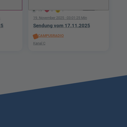
19
0
1
n
19. November 2025
· 03:01:25 Min
25
Sendung vom 17.11.2025
CAMPUSRADIO
Kanal C