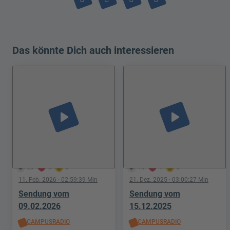
Das könnte Dich auch interessieren
play_arrow
play_arrow
20
0
0
10
1
0
11. Feb. 2026
· 02:59:39 Min
21. Dez. 2025
· 03:00:27 Min
Sendung vom
Sendung vom
09.02.2026
15.12.2025
CAMPUSRADIO
CAMPUSRADIO