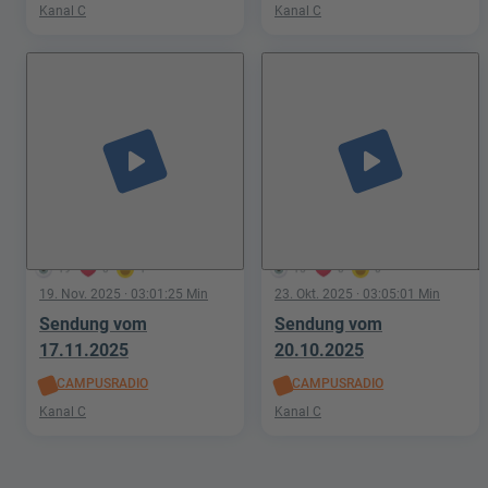
Kanal C
Kanal C
play_arrow
play_arrow
19
0
1
15
0
0
19. Nov. 2025
· 03:01:25 Min
23. Okt. 2025
· 03:05:01 Min
Sendung vom
Sendung vom
17.11.2025
20.10.2025
CAMPUSRADIO
CAMPUSRADIO
Kanal C
Kanal C