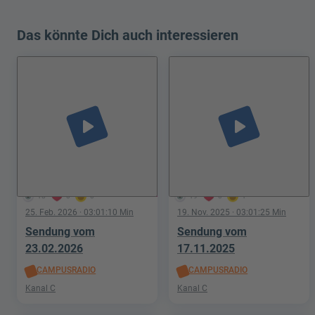
Das könnte Dich auch interessieren
play_arrow
play_arrow
18
0
0
19
0
1
25. Feb. 2026
· 03:01:10 Min
19. Nov. 2025
· 03:01:25 Min
Sendung vom
Sendung vom
23.02.2026
17.11.2025
CAMPUSRADIO
CAMPUSRADIO
Kanal C
Kanal C