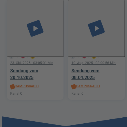
play_arrow
play_arrow
15
0
0
17
0
0
23. Okt. 2025
· 03:05:01 Min
10. Aug. 2025
· 03:00:56 Min
Sendung vom
Sendung vom
20.10.2025
08.04.2025
CAMPUSRADIO
CAMPUSRADIO
Kanal C
Kanal C