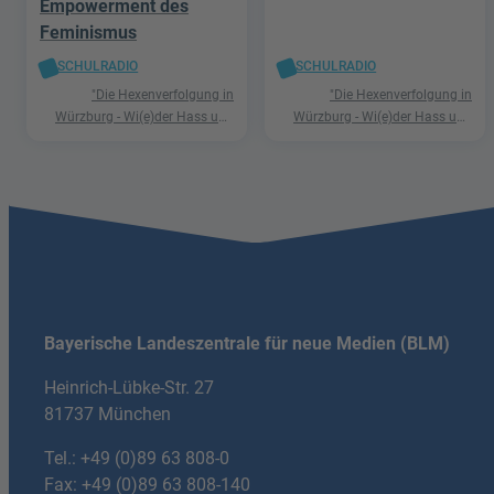
Empowerment des
Feminismus
SCHULRADIO
SCHULRADIO
"Die Hexenverfolgung in
"Die Hexenverfolgung in
Würzburg - Wi(e)der Hass und
Würzburg - Wi(e)der Hass und
Hetze"
Hetze"
Bayerische Landeszentrale für neue Medien (BLM)
Heinrich-Lübke-Str. 27
81737 München
Tel.:
+49 (0)89 63 808-0
Fax: +49 (0)89 63 808-140