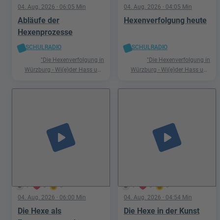
04. Aug. 2026
· 06:05 Min
04. Aug. 2026
· 04:05 Min
Abläufe der
Hexenverfolgung heute
Hexenprozesse
SCHULRADIO
SCHULRADIO
"Die Hexenverfolgung in
"Die Hexenverfolgung in
Würzburg - Wi(e)der Hass und
Würzburg - Wi(e)der Hass und
Hetze"
Hetze"
play_arrow
play_arrow
1
0
0
1
0
0
04. Aug. 2026
· 06:00 Min
04. Aug. 2026
· 04:54 Min
Die Hexe als
Die Hexe in der Kunst