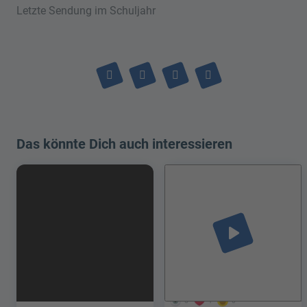
Letzte Sendung im Schuljahr
Das könnte Dich auch interessieren
play_arrow
5
1
0