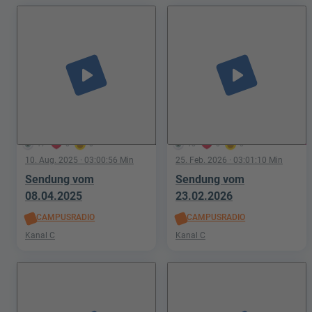
play_arrow
play_arrow
17
0
0
18
0
0
10. Aug. 2025
· 03:00:56 Min
25. Feb. 2026
· 03:01:10 Min
Sendung vom
Sendung vom
08.04.2025
23.02.2026
CAMPUSRADIO
CAMPUSRADIO
Kanal C
Kanal C