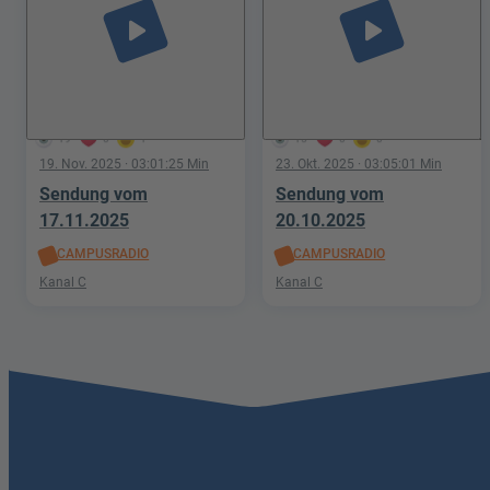
play_arrow
play_arrow
19
0
1
15
0
0
19. Nov. 2025
· 03:01:25 Min
23. Okt. 2025
· 03:05:01 Min
Sendung vom
Sendung vom
17.11.2025
20.10.2025
CAMPUSRADIO
CAMPUSRADIO
Kanal C
Kanal C