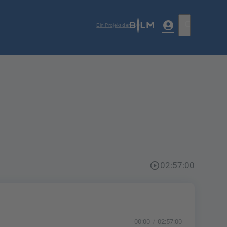
account_circle
search
Ein Projekt der
play_circle_outline
02:57:00
00:00
02:57:00