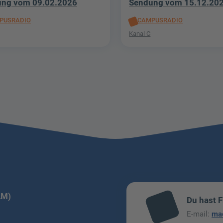
ng vom 09.02.2026
Sendung vom 15.12.20
PUSRADIO
CAMPUSRADIO
Kanal C
LM)
Du hast 
mai
E-mail:
ma
l