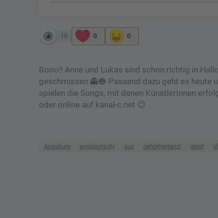
15
0
0
Booo!! Anne und Lukas sind schon richtig in Hal
geschmissen 👻🎃 Passend dazu geht es heute 
spielen die Songs, mit denen KünstlerInnen erfol
oder online auf kanal-c.net 😉
Augsburg
augsburgcity
aux
gehörtgetanzt
geist
g