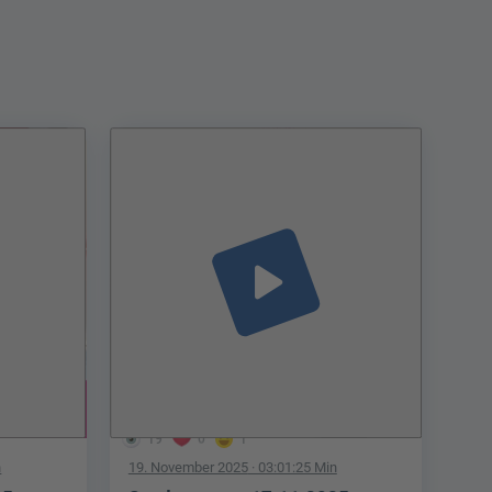
play_arrow
19
0
1
n
19. November 2025
· 03:01:25 Min