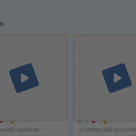
n
play_arrow
play_arrow
0
0
10
1
0
ruar 2026
· 02:59:39 Min
21. Dezember 2025
· 03:00:27 Mi