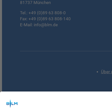
81737 München
Tel.:
+49 (0)89 63 808-0
Fax: +49 (0)89 63 808-140
E-Mail:
info@blm.de
Über 