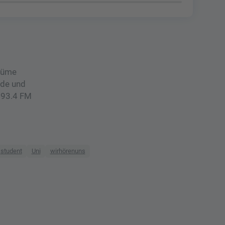
stüme
nde und
r 93.4 FM
student
Uni
wirhörenuns