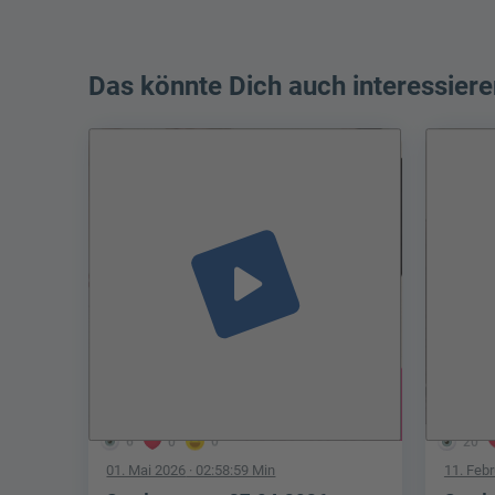
Das könnte Dich auch interessiere
play_arrow
6
0
0
20
01. Mai 2026
· 02:58:59 Min
11. Feb