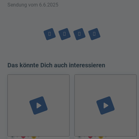
Sendung vom 6.6.2025
Das könnte Dich auch interessieren
play_arrow
play_arrow
3
0
0
4
0
0