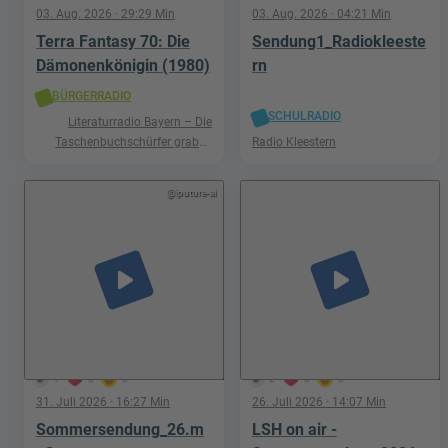
03. Aug. 2026
· 29:29 Min
03. Aug. 2026
· 04:21 Min
Terra Fantasy 70: Die
Sendung1_Radiokleeste
Dämonenkönigin (1980)
rn
BÜRGERRADIO
SCHULRADIO
Literaturradio Bayern – Die
Taschenbuchschürfer graben
Radio Kleestern
nach Schätzen in der Welt der
Phantastik
@iputure-ai
play_arrow
play_arrow
1
0
0
2
3
0
31. Juli 2026
· 16:27 Min
26. Juli 2026
· 14:07 Min
Sommersendung_26.m
LSH on air -