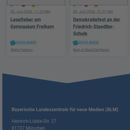
41
3
0
22
3
0
30. Juni 2026
· 11:25 Min
08. Juni 2026
· 01:51 Min
Lesefieber am
Demokratiefest an der
Gymnasium Freiham
Friedrich-Staedtler-
Schule
SCHULRADIO
SCHULRADIO
Welle Freiham
Best of MachDeinRadio
Bayerische Landeszentrale für neue Medien (BLM)
Heinrich-Lübke-Str. 27
81737 München