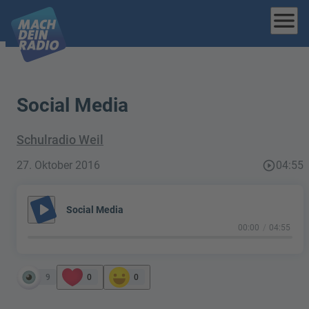
menu
Social Media
Schulradio Weil
27. Oktober 2016
play_circle_outline
04:55
play_arrow
Social Media
00:00
04:55
9
0
0