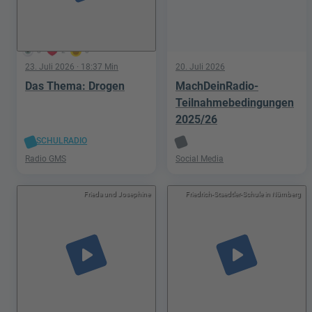
8
2
0
23. Juli 2026
· 18:37 Min
20. Juli 2026
Das Thema: Drogen
MachDeinRadio-
Teilnahmebedingungen
2025/26
SCHULRADIO
Radio GMS
Social Media
Frieda und Josephine
Friedrich-Staedtler-Schule in Nürnberg
play_arrow
play_arrow