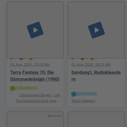
play_arrow
play_arrow
3
0
0
4
0
0
03. Aug. 2026
· 29:29 Min
03. Aug. 2026
· 04:21 Min
Terra Fantasy 70: Die
Sendung1_Radiokleeste
Dämonenkönigin (1980)
rn
BÜRGERRADIO
SCHULRADIO
Literaturradio Bayern – Die
Taschenbuchschürfer graben
Radio Kleestern
nach Schätzen in der Welt der
Phantastik
@iputure-ai