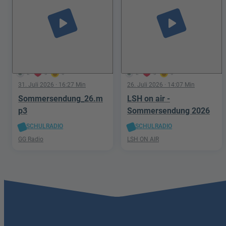
play_arrow
play_arrow
2
0
0
2
3
0
31. Juli 2026
· 16:27 Min
26. Juli 2026
· 14:07 Min
Sommersendung_26.m
LSH on air -
p3
Sommersendung 2026
SCHULRADIO
SCHULRADIO
GG Radio
LSH ON AIR