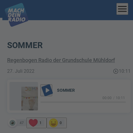
menu
SOMMER
Regenbogen Radio der Grundschule Mühldorf
27. Juli 2022
play_circle_outline
10:11
play_arrow
SOMMER
00:00
10:11
47
1
0