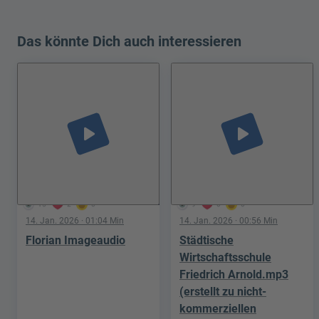
Das könnte Dich auch interessieren
play_arrow
play_arrow
15
2
0
9
0
0
14. Jan. 2026
· 01:04 Min
14. Jan. 2026
· 00:56 Min
Florian Imageaudio
Städtische
Wirtschaftsschule
Friedrich Arnold.mp3
(erstellt zu nicht-
kommerziellen