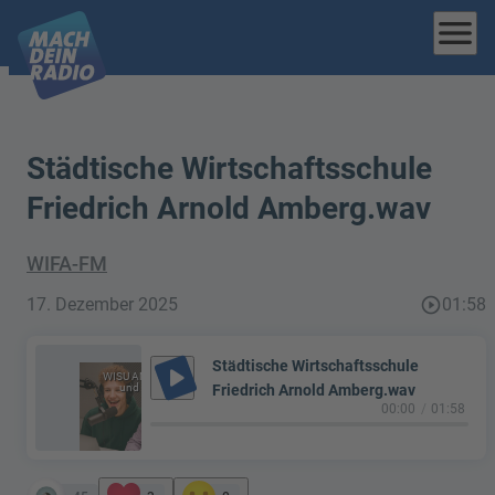
menu
Städtische Wirtschaftsschule
Friedrich Arnold Amberg.wav
WIFA-FM
17. Dezember 2025
play_circle_outline
01:58
Städtische Wirtschaftsschule
play_arrow
WISU AMBERG
und Copilot
Friedrich Arnold Amberg.wav
00:00
01:58