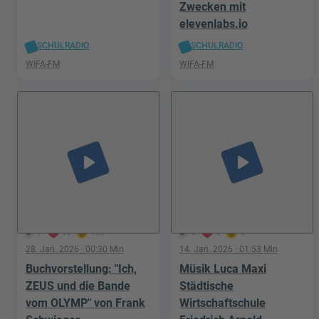
Zwecken mit
elevenlabs.io
SCHULRADIO
SCHULRADIO
WIFA-FM
WIFA-FM
play_arrow
play_arrow
7
72
100
8
0
0
28. Jan. 2026
· 00:30 Min
14. Jan. 2026
· 01:53 Min
Buchvorstellung: "Ich,
Müsik Luca Maxi
ZEUS und die Bande
Städtische
vom OLYMP" von Frank
Wirtschaftschule