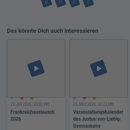
Das könnte Dich auch interessieren
play_arrow
play_arrow
3
0
0
5
0
0
13. Juli 2026
· 03:59 Min
24. März 2026
· 01:23 Min
Frankreichaustausch
Veranstaltungskalender
2026
des Justus-von-Liebig-
Gymnasiums