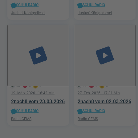
SCHULRADIO
SCHULRADIO
Justus' Königsdiesel
Justus' Königsdiesel
play_arrow
play_arrow
58
0
0
19
0
0
19. März 2026
· 16:42 Min
27. Feb. 2026
· 17:31 Min
2nach8 vom 23.03.2026
2nach8 vom 02.03.2026
SCHULRADIO
SCHULRADIO
Radio CFMS
Radio CFMS