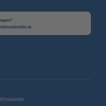
Fragen?
chdeinradio@blm.de
z
Privatsphäre