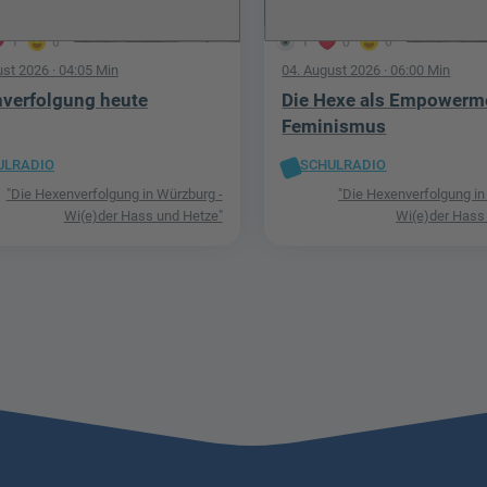
1
0
1
0
0
ust 2026
· 04:05 Min
04. August 2026
· 06:00 Min
verfolgung heute
Die Hexe als Empowerm
Feminismus
ULRADIO
SCHULRADIO
"Die Hexenverfolgung in Würzburg -
"Die Hexenverfolgung in
Wi(e)der Hass und Hetze"
Wi(e)der Hass