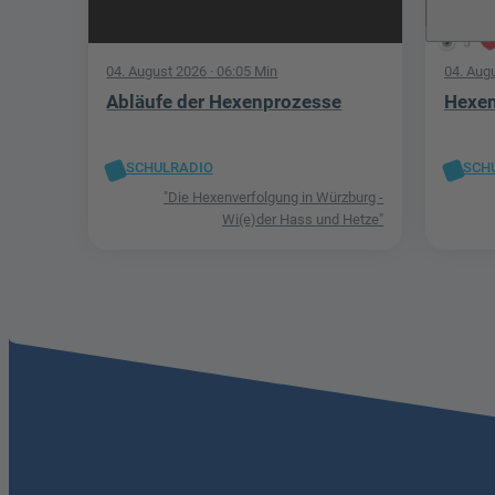
5
04. August 2026
· 06:05 Min
04. Aug
Abläufe der Hexenprozesse
Hexen
SCHULRADIO
SCH
"Die Hexenverfolgung in Würzburg -
Wi(e)der Hass und Hetze"