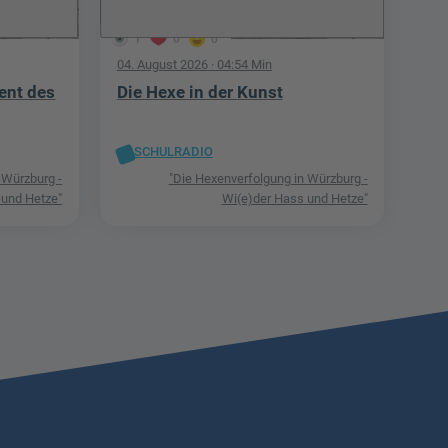
1
0
0
04. August 2026
· 04:54 Min
ent des
Die Hexe in der Kunst
SCHULRADIO
 Würzburg -
"Die Hexenverfolgung in Würzburg -
 und Hetze"
Wi(e)der Hass und Hetze"