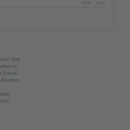
00:00
16:23
ens? Ihre
eiten in
r Schule
 außerdem
tellt
nscht