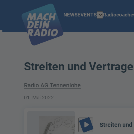
expand_more
NEWS
EVENTS
Radiocoache
Streiten und Vertrag
Radio AG Tennenlohe
01. Mai 2022
play_arrow
Streiten und