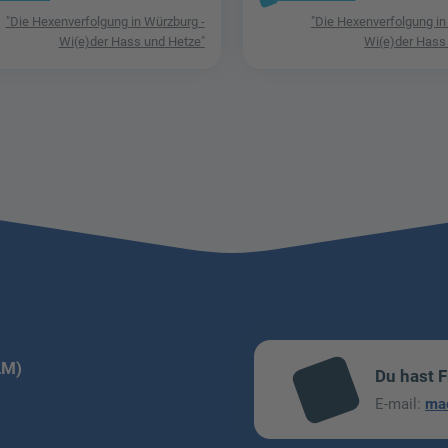
"Die Hexenverfolgung in Würzburg -
"Die Hexenverfolgung in
Wi(e)der Hass und Hetze"
Wi(e)der Hass
LM)
Du hast 
mai
E-mail:
ma
l