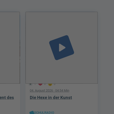
play_arrow
1
0
0
04. August 2026
· 04:54 Min
ent des
Die Hexe in der Kunst
SCHULRADIO