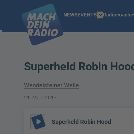
expand_more
NEWS
EVENTS
Radiocoache
Superheld Robin Hoo
Wendelsteiner Welle
21. März 2017
play_arrow
Superheld Robin Hood