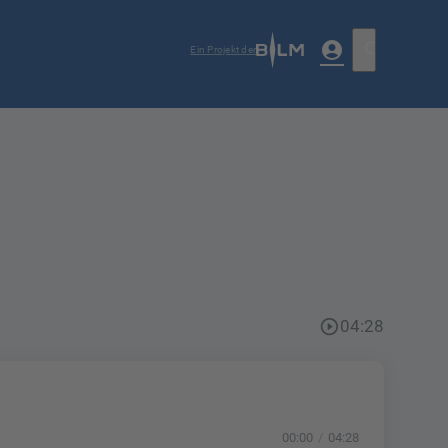
account_circle
search
Ein Projekt der
play_circle_outline
04:28
00:00
04:28