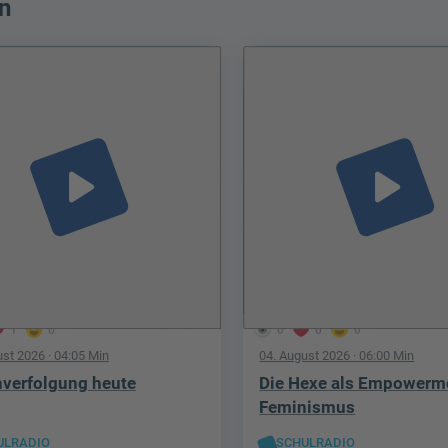
n
play_arrow
play_arrow
1
0
0
0
0
ust 2026
· 04:05 Min
04. August 2026
· 06:00 Min
verfolgung heute
Die Hexe als Empowerm
Feminismus
ULRADIO
SCHULRADIO