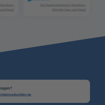
 Würzburg -
"Die Hexenverfolgung in Würzburg -
 und Hetze"
Wi(e)der Hass und Hetze"
Fragen?
chdeinradio@blm.de