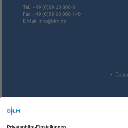
Tel.:
+49 (0)89 63 808-0
Fax: +49 (0)89 63 808-140
E-Mail:
info@blm.de
Über 