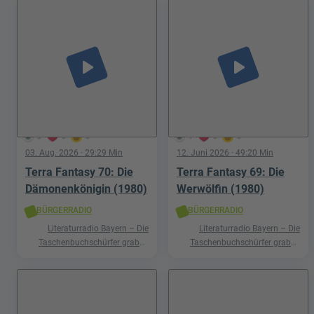
play_arrow
play_arrow
3
0
0
1
0
0
03. Aug. 2026
· 29:29 Min
12. Juni 2026
· 49:20 Min
Terra Fantasy 70: Die
Terra Fantasy 69: Die
Dämonenkönigin (1980)
Werwölfin (1980)
BÜRGERRADIO
BÜRGERRADIO
Literaturradio Bayern – Die
Literaturradio Bayern – Die
Taschenbuchschürfer graben
Taschenbuchschürfer graben
nach Schätzen in der Welt der
nach Schätzen in der Welt der
Phantastik
Phantastik