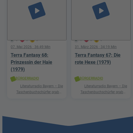
play_arrow
play_arrow
0
0
0
4
0
0
07. Mai 2026
· 36:49 Min
31. März 2026
· 34:19 Min
Terra Fantasy 68:
Terra Fantasy 67: Die
Prinzessin der Haie
rote Hexe (1979)
(1979)
BÜRGERRADIO
BÜRGERRADIO
Literaturradio Bayern – Die
Literaturradio Bayern – Die
Taschenbuchschürfer graben
Taschenbuchschürfer graben
nach Schätzen in der Welt der
nach Schätzen in der Welt der
Phantastik
Phantastik