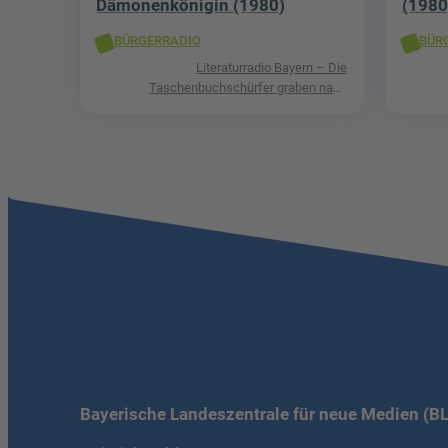
Dämonenkönigin (1980)
(1980
BÜRGERRADIO
BÜR
Literaturradio Bayern – Die
Taschenbuchschürfer graben nach
Schätzen in der Welt der Phantastik
Bayerische Landeszentrale für neue Medien (B