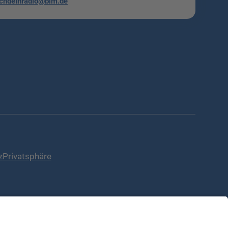
chdeinradio@blm.de
z
Privatsphäre