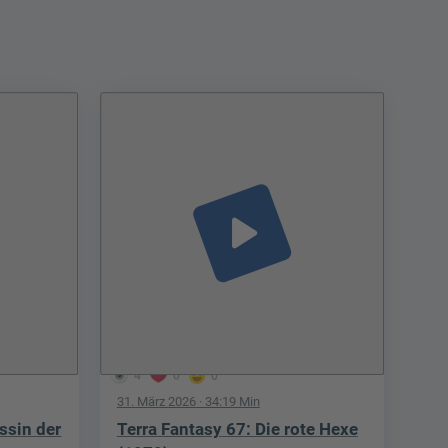
play_arrow
4
0
0
31. März 2026
· 34:19 Min
ssin der
Terra Fantasy 67: Die rote Hexe