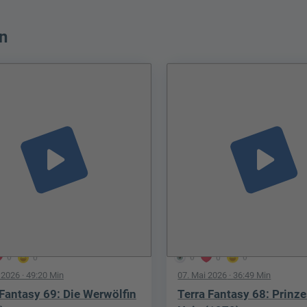
n
play_arrow
play_arrow
0
0
0
0
0
i 2026
· 49:20 Min
07. Mai 2026
· 36:49 Min
 Fantasy 69: Die Werwölfin
Terra Fantasy 68: Prinze