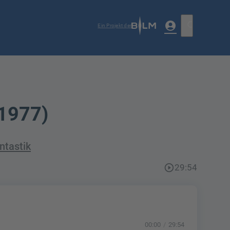
account_circle
search
Ein Projekt der
(1977)
ntastik
play_circle_outline
29:54
00:00
29:54