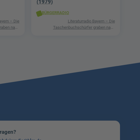
(1979)
BÜRGERRADIO
Bayern – Die
Literaturradio Bayern – Die
raben nach
Taschenbuchschürfer graben nach
 Phantastik
Schätzen in der Welt der Phantastik
Fragen?