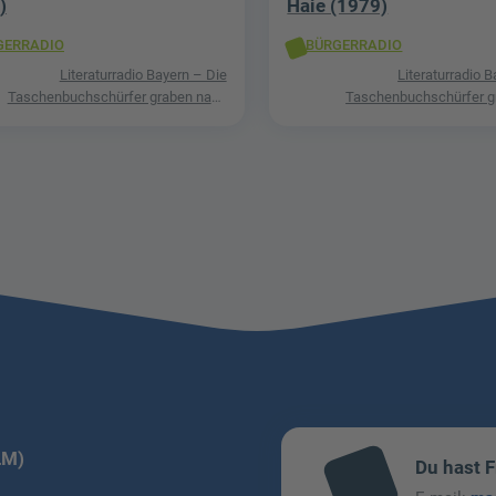
)
Haie (1979)
GERRADIO
BÜRGERRADIO
Literaturradio Bayern – Die
Literaturradio 
Taschenbuchschürfer graben nach
Taschenbuchschürfer g
Schätzen in der Welt der Phantastik
Schätzen in der Welt der
LM)
Du hast 
mai