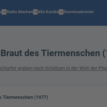
expand_more
expand_more
expand_more
s
Radio Machen
Alle Kanäle
Downloadcenter
e Braut des Tiermenschen 
schürfer graben nach Schätzen in der Welt der Pha
es Tiermenschen (1977)