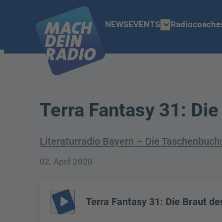
expand_more
NEWS
EVENTS
Radiocoache
Terra Fantasy 31: Di
Literaturradio Bayern – Die Taschenbuch
02. April 2020
play_arrow
Terra Fantasy 31: Die Braut d