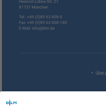
Heinrich-Lübke-Str. 27
81737 München
Tel.:
+49 (0)89 63 808-0
Fax: +49 (0)89 63 808-140
E-Mail:
info@blm.de
Über 