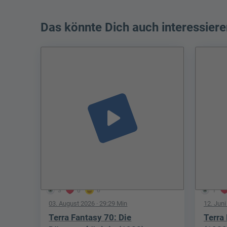
Das könnte Dich auch interessiere
play_arrow
3
0
0
1
03. August 2026
· 29:29 Min
12. Jun
Terra Fantasy 70: Die
Terra