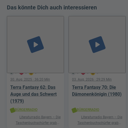
Das könnte Dich auch interessieren
play_arrow
play_arrow
7
0
0
3
0
0
30. Aug. 2025
· 36:20 Min
03. Aug. 2026
· 29:29 Min
Terra Fantasy 62: Das
Terra Fantasy 70: Die
Auge und das Schwert
Dämonenkönigin (1980)
(1979)
BÜRGERRADIO
BÜRGERRADIO
Literaturradio Bayern – Die
Literaturradio Bayern – Die
Taschenbuchschürfer graben
Taschenbuchschürfer graben