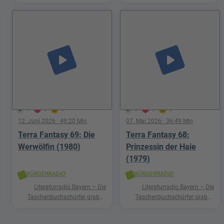
nach Schätzen in der Welt der
nach Schätzen in der Welt der
Phantastik
Phantastik
play_arrow
play_arrow
1
0
0
0
0
0
12. Juni 2026
· 49:20 Min
07. Mai 2026
· 36:49 Min
Terra Fantasy 69: Die
Terra Fantasy 68:
Werwölfin (1980)
Prinzessin der Haie
(1979)
BÜRGERRADIO
BÜRGERRADIO
Literaturradio Bayern – Die
Literaturradio Bayern – Die
Taschenbuchschürfer graben
Taschenbuchschürfer graben
nach Schätzen in der Welt der
nach Schätzen in der Welt der
Phantastik
Phantastik