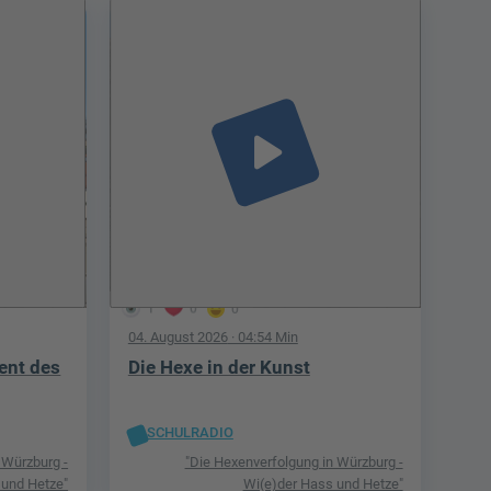
play_arrow
1
0
0
04. August 2026
· 04:54 Min
ent des
Die Hexe in der Kunst
SCHULRADIO
 Würzburg -
"Die Hexenverfolgung in Würzburg -
 und Hetze"
Wi(e)der Hass und Hetze"