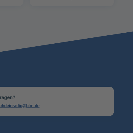
Fragen?
chdeinradio@blm.de