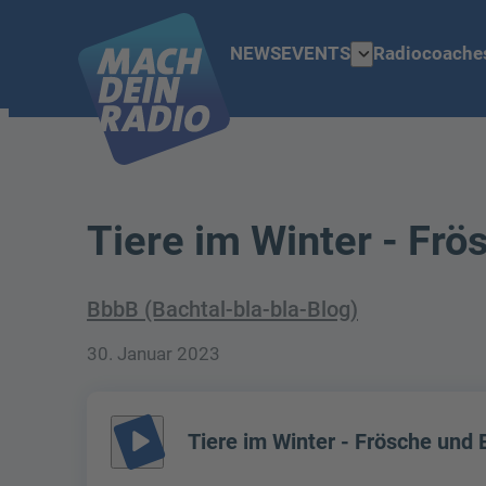
expand_more
NEWS
EVENTS
Radiocoache
Tiere im Winter - Fr
BbbB (Bachtal-bla-bla-Blog)
30. Januar 2023
play_arrow
Tiere im Winter - Frösche und