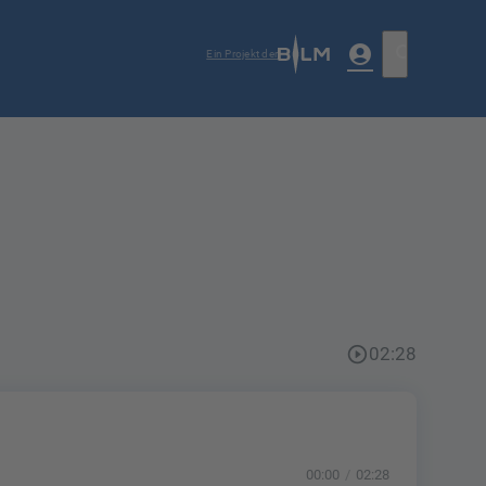
account_circle
search
Ein Projekt der
play_circle_outline
02:28
00:00
02:28