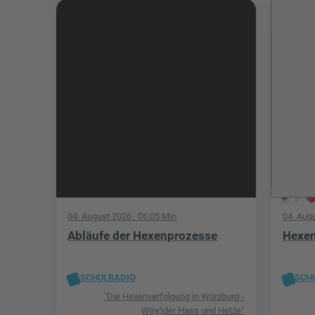
5
04. August 2026
· 06:05 Min
04. Aug
Abläufe der Hexenprozesse
Hexen
SCHULRADIO
SCH
"Die Hexenverfolgung in Würzburg -
Wi(e)der Hass und Hetze"