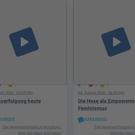
play_arrow
play_arrow
1
0
1
0
0
ust 2026
· 04:05 Min
04. August 2026
· 06:00 Min
verfolgung heute
Die Hexe als Empowerm
Feminismus
ULRADIO
SCHULRADIO
"Die Hexenverfolgung in Würzburg -
"Die Hexenverfolgung in
Wi(e)der Hass und Hetze"
Wi(e)der Hass