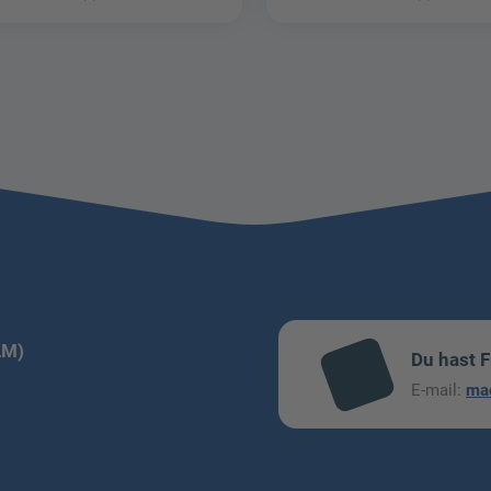
LM)
Du hast 
mai
E-mail:
ma
l