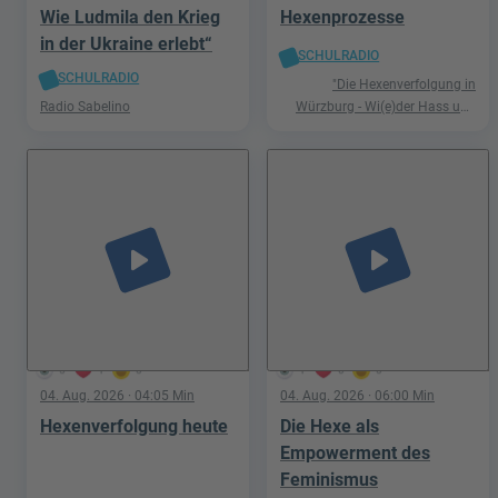
Wie Ludmila den Krieg
Hexenprozesse
in der Ukraine erlebt“
SCHULRADIO
SCHULRADIO
"Die Hexenverfolgung in
Radio Sabelino
Würzburg - Wi(e)der Hass und
Hetze"
play_arrow
play_arrow
5
1
0
1
0
0
04. Aug. 2026
· 04:05 Min
04. Aug. 2026
· 06:00 Min
Hexenverfolgung heute
Die Hexe als
Empowerment des
Feminismus