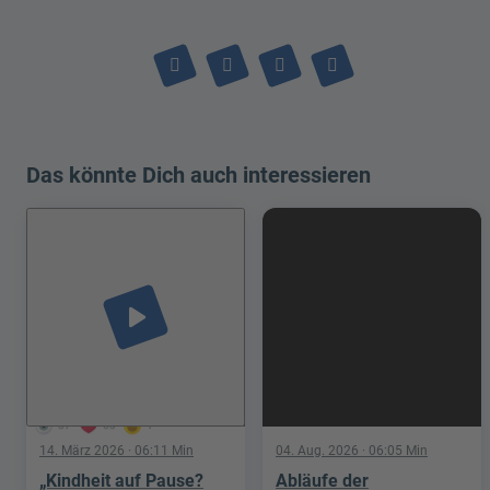
Das könnte Dich auch interessieren
play_arrow
37
63
1
14. März 2026
· 06:11 Min
04. Aug. 2026
· 06:05 Min
„Kindheit auf Pause?
Abläufe der