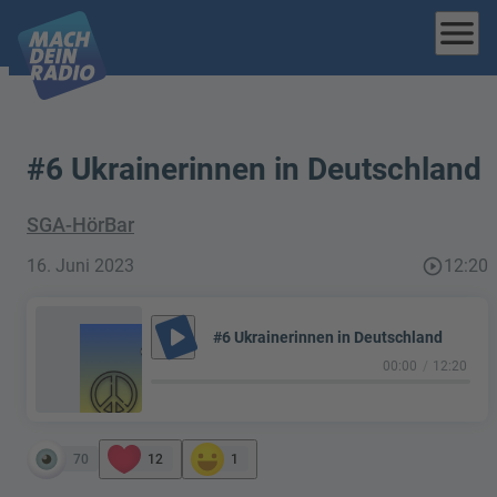
menu
#6 Ukrainerinnen in Deutschland
SGA-HörBar
16. Juni 2023
play_circle_outline
12:20
play_arrow
#6 Ukrainerinnen in Deutschland
00:00
12:20
70
12
1