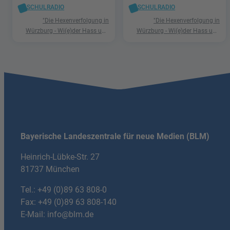
SCHULRADIO
SCHULRADIO
"Die Hexenverfolgung in
"Die Hexenverfolgung in
Würzburg - Wi(e)der Hass und
Würzburg - Wi(e)der Hass und
Hetze"
Hetze"
Bayerische Landeszentrale für neue Medien (BLM)
Heinrich-Lübke-Str. 27
81737 München
Tel.:
+49 (0)89 63 808-0
Fax: +49 (0)89 63 808-140
E-Mail:
info@blm.de