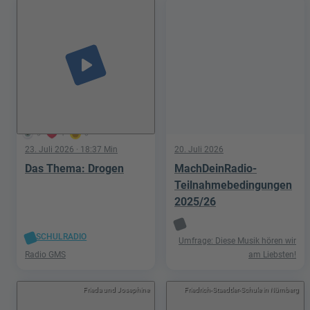
play_arrow
5
1
0
23. Juli 2026
· 18:37 Min
20. Juli 2026
Das Thema: Drogen
MachDeinRadio-
Teilnahmebedingungen
2025/26
SCHULRADIO
Umfrage: Diese Musik hören wir
Radio GMS
am Liebsten!
Frieda und Josephine
Friedrich-Staedtler-Schule in Nürnberg