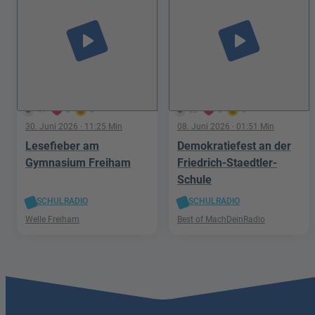
play_arrow
play_arrow
41
3
0
22
3
0
30. Juni 2026
· 11:25 Min
08. Juni 2026
· 01:51 Min
Lesefieber am
Demokratiefest an der
Gymnasium Freiham
Friedrich-Staedtler-
Schule
SCHULRADIO
SCHULRADIO
Welle Freiham
Best of MachDeinRadio