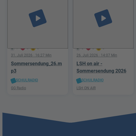
play_arrow
play_arrow
1
0
0
2
3
0
31. Juli 2026
· 16:27 Min
26. Juli 2026
· 14:07 Min
Sommersendung_26.m
LSH on air -
p3
Sommersendung 2026
SCHULRADIO
SCHULRADIO
GG Radio
LSH ON AIR