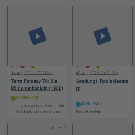
play_arrow
play_arrow
2
0
0
4
0
0
03. Aug. 2026
· 29:29 Min
03. Aug. 2026
· 04:21 Min
Terra Fantasy 70: Die
Sendung1_Radiokleeste
Dämonenkönigin (1980)
rn
BÜRGERRADIO
SCHULRADIO
Literaturradio Bayern – Die
Taschenbuchschürfer graben
Radio Kleestern
nach Schätzen in der Welt der
Phantastik
@iputure-ai