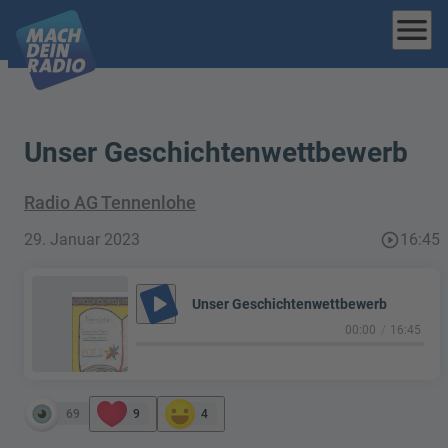
menu
Unser Geschichtenwettbewerb
Radio AG Tennenlohe
29. Januar 2023
play_circle_outline
16:45
play_arrow
Unser Geschichtenwettbewerb
00:00
16:45
69
9
4