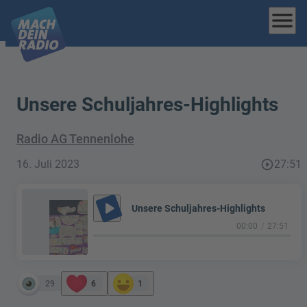
menu
Unsere Schuljahres-Highlights
Radio AG Tennenlohe
16. Juli 2023
play_circle_outline
27:51
play_arrow
Unsere Schuljahres-Highlights
00:00
27:51
29
6
1