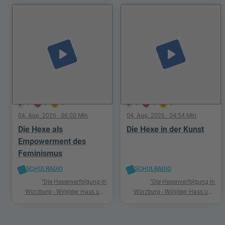
play_arrow
play_arrow
1
0
0
1
0
0
04. Aug. 2026
· 06:00 Min
04. Aug. 2026
· 04:54 Min
Die Hexe als
Die Hexe in der Kunst
Empowerment des
Feminismus
SCHULRADIO
SCHULRADIO
"Die Hexenverfolgung in
"Die Hexenverfolgung in
Würzburg - Wi(e)der Hass und
Würzburg - Wi(e)der Hass und
Hetze"
Hetze"