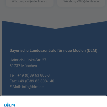
Würzburg - Wi(e)der Hass und
Würzburg - Wi(e)der Hass und
Hetze"
Hetze"
Bayerische Landeszentrale für neue Medien (BLM)
Heinrich-Lübke-Str. 27
81737 München
Tel.:
+49 (0)89 63 808-0
Fax: +49 (0)89 63 808-140
E-Mail:
info@blm.de