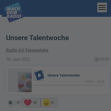
menu
Unsere Talentwoche
Radio AG Tennenlohe
18. Juni 2022
play_circle_outline
18:33
play_arrow
Unsere Talentwoche
00:00
18:33
49
16
0