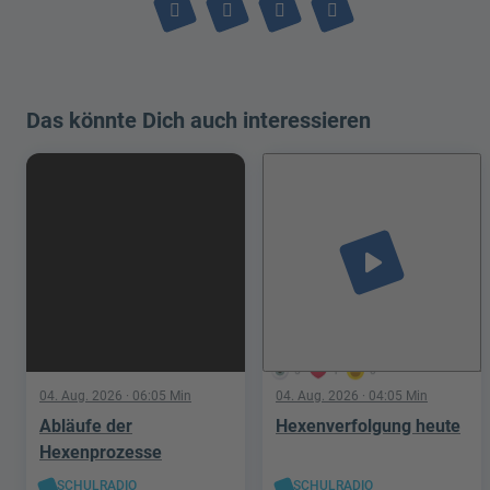
Das könnte Dich auch interessieren
play_arrow
5
1
0
04. Aug. 2026
· 06:05 Min
04. Aug. 2026
· 04:05 Min
Abläufe der
Hexenverfolgung heute
Hexenprozesse
SCHULRADIO
SCHULRADIO