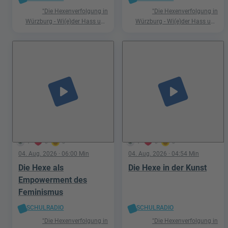
"Die Hexenverfolgung in
"Die Hexenverfolgung in
Würzburg - Wi(e)der Hass und
Würzburg - Wi(e)der Hass und
Hetze"
Hetze"
play_arrow
play_arrow
1
0
0
1
0
0
04. Aug. 2026
· 06:00 Min
04. Aug. 2026
· 04:54 Min
Die Hexe als
Die Hexe in der Kunst
Empowerment des
Feminismus
SCHULRADIO
SCHULRADIO
"Die Hexenverfolgung in
"Die Hexenverfolgung in