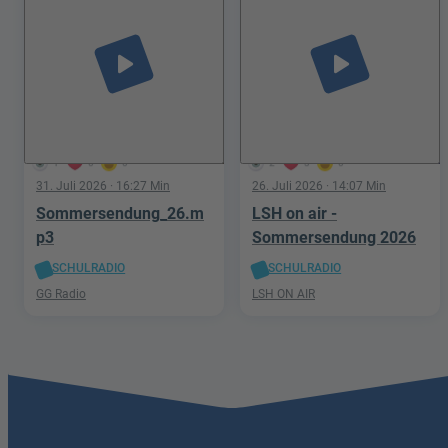
play_arrow
play_arrow
1
0
0
2
3
0
31. Juli 2026
· 16:27 Min
26. Juli 2026
· 14:07 Min
Sommersendung_26.m
LSH on air -
p3
Sommersendung 2026
SCHULRADIO
SCHULRADIO
GG Radio
LSH ON AIR