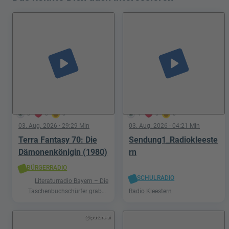
play_arrow
play_arrow
3
0
0
4
0
0
03. Aug. 2026
· 29:29 Min
03. Aug. 2026
· 04:21 Min
Terra Fantasy 70: Die
Sendung1_Radiokleeste
Dämonenkönigin (1980)
rn
BÜRGERRADIO
SCHULRADIO
Literaturradio Bayern – Die
Taschenbuchschürfer graben
Radio Kleestern
nach Schätzen in der Welt der
Phantastik
@iputure-ai