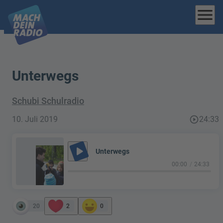
menu
Unterwegs
Schubi Schulradio
10. Juli 2019
play_circle_outline
24:33
play_arrow
Unterwegs
00:00
24:33
20
2
0