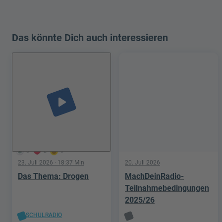
Das könnte Dich auch interessieren
play_arrow
8
2
0
23. Juli 2026
· 18:37 Min
20. Juli 2026
Das Thema: Drogen
MachDeinRadio-
Teilnahmebedingungen
2025/26
SCHULRADIO