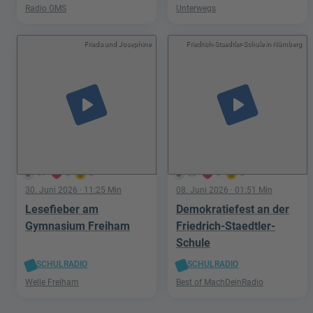
Radio GMS
Unterwegs
Frieda und Josephine
Friedrich-Staedtler-Schule in Nürnberg
play_arrow
play_arrow
41
3
0
22
3
0
30. Juni 2026
· 11:25 Min
08. Juni 2026
· 01:51 Min
Lesefieber am
Demokratiefest an der
Gymnasium Freiham
Friedrich-Staedtler-
Schule
SCHULRADIO
SCHULRADIO
Welle Freiham
Best of MachDeinRadio