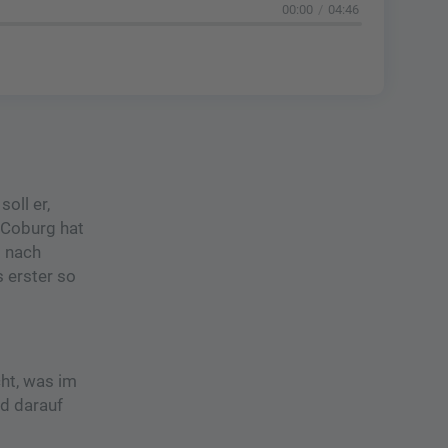
00:00
04:46
oll er,
 Coburg hat
g nach
 erster so
ht, was im
d darauf