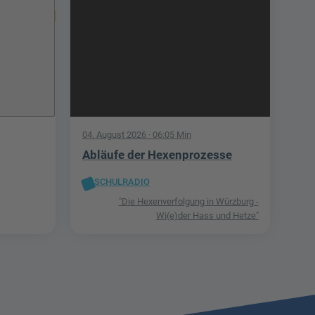
04. August 2026
· 06:05 Min
Abläufe der Hexenprozesse
SCHULRADIO
"Die Hexenverfolgung in Würzburg -
Wi(e)der Hass und Hetze"