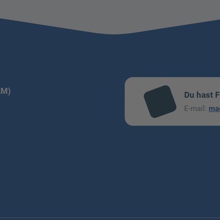
LM)
Du hast 
mai
E-mail:
ma
l