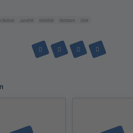
 Beitrag
JungFM
Mobilität
Nürnberg
VGN
n