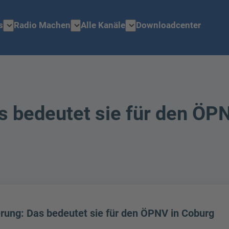
expand_more
expand_more
expand_more
s
Radio Machen
Alle Kanäle
Downloadcenter
 bedeutet sie für den ÖP
ung: Das bedeutet sie für den ÖPNV in Coburg