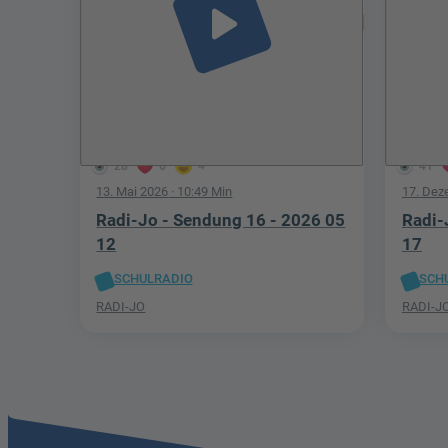
play_arrow
28
6
4
41
13. Mai 2026
· 10:49 Min
17. Dez
Radi-Jo - Sendung 16 - 2026 05
Radi-
12
17
SCHULRADIO
SCH
RADI-JO
RADI-J