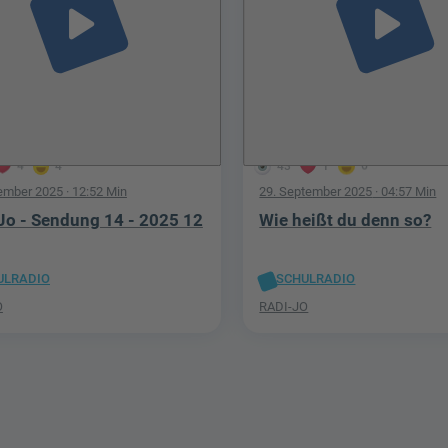
play_arrow
play_arrow
4
4
43
1
6
ember 2025
· 12:52 Min
29. September 2025
· 04:57 Min
Jo - Sendung 14 - 2025 12
Wie heißt du denn so?
ULRADIO
SCHULRADIO
O
RADI-JO