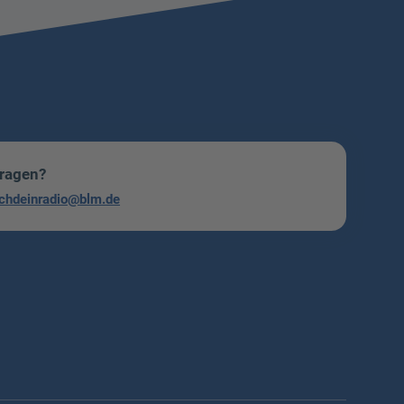
Fragen?
chdeinradio@blm.de