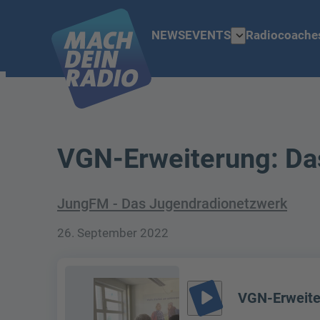
expand_more
NEWS
EVENTS
Radiocoache
VGN-Erweiterung: Das
JungFM - Das Jugendradionetzwerk
26. September 2022
play_arrow
VGN-Erweiter