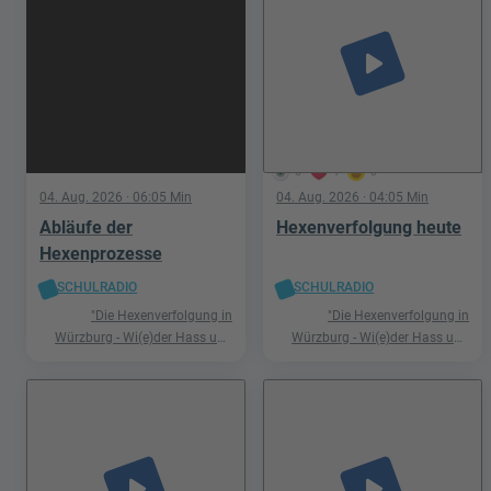
play_arrow
6
1
0
04. Aug. 2026
· 06:05 Min
04. Aug. 2026
· 04:05 Min
Abläufe der
Hexenverfolgung heute
Hexenprozesse
SCHULRADIO
SCHULRADIO
"Die Hexenverfolgung in
"Die Hexenverfolgung in
Würzburg - Wi(e)der Hass und
Würzburg - Wi(e)der Hass und
Hetze"
Hetze"
play_arrow
play_arrow