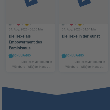
1
0
0
1
0
0
04. Aug. 2026
· 06:00 Min
04. Aug. 2026
· 04:54 Min
Die Hexe als
Die Hexe in der Kunst
Empowerment des
Feminismus
SCHULRADIO
SCHULRADIO
"Die Hexenverfolgung in
"Die Hexenverfolgung in
Würzburg - Wi(e)der Hass und
Würzburg - Wi(e)der Hass und
Hetze"
Hetze"