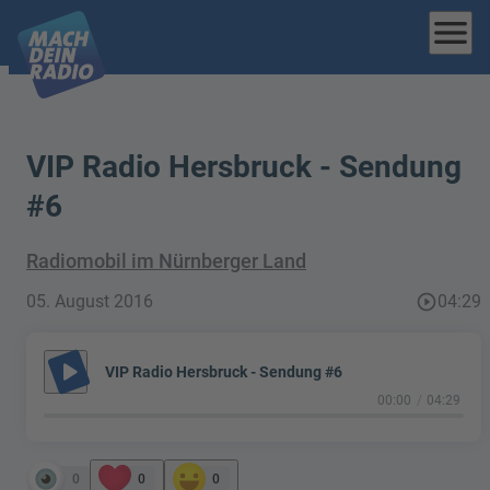
menu
VIP Radio Hersbruck - Sendung
#6
Radiomobil im Nürnberger Land
05. August 2016
play_circle_outline
04:29
play_arrow
VIP Radio Hersbruck - Sendung #6
00:00
04:29
0
0
0