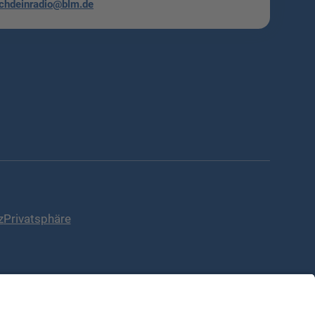
chdeinradio@blm.de
z
Privatsphäre