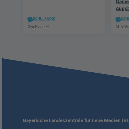
Games
Augsb
SCHULRADIO
SCH
GymRoth FM
MTG Sch
Bayerische Landeszentrale für neue Medien (B