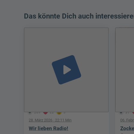
Das könnte Dich auch interessiere
play_arrow
269
22
3
31
28. März 2026
· 22:11 Min
06. Feb
Wir lieben Radio!
Zocke