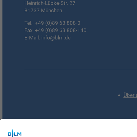
Heinrich-Lübke-Str. 27
81737 München
Tel.:
+49 (0)89 63 808-0
Fax: +49 (0)89 63 808-140
E-Mail:
info@blm.de
Über 