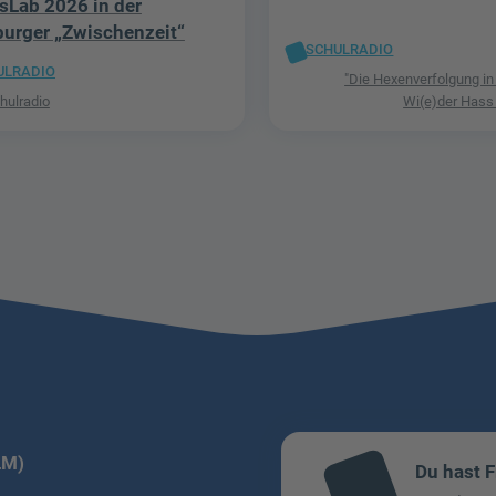
Lab 2026 in der
urger „Zwischenzeit“
SCHULRADIO
ULRADIO
"Die Hexenverfolgung in
ulradio
Wi(e)der Hass
LM)
Du hast 
mai