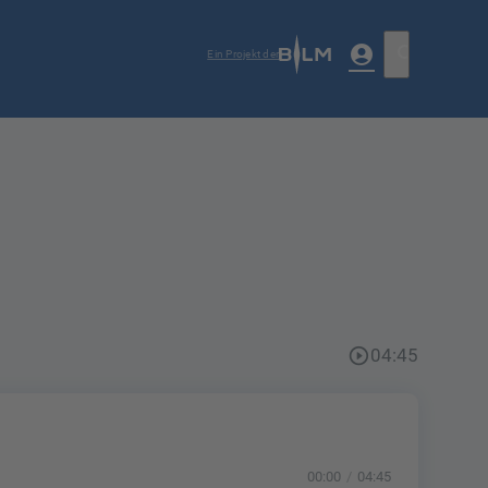
account_circle
search
Ein Projekt der
play_circle_outline
04:45
00:00
04:45