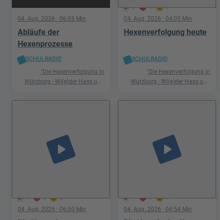
5
1
0
04. Aug. 2026
· 06:05 Min
04. Aug. 2026
· 04:05 Min
Abläufe der
Hexenverfolgung heute
Hexenprozesse
SCHULRADIO
SCHULRADIO
"Die Hexenverfolgung in
"Die Hexenverfolgung in
Würzburg - Wi(e)der Hass und
Würzburg - Wi(e)der Hass und
Hetze"
Hetze"
play_arrow
play_arrow
1
0
0
1
0
0
04. Aug. 2026
· 06:00 Min
04. Aug. 2026
· 04:54 Min