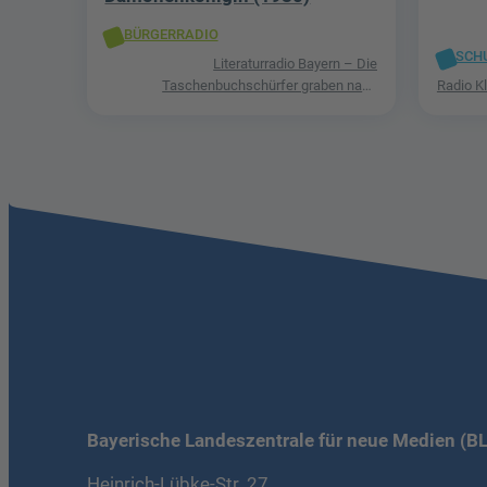
BÜRGERRADIO
SCH
Literaturradio Bayern – Die
Taschenbuchschürfer graben nach
Radio K
Schätzen in der Welt der Phantastik
Bayerische Landeszentrale für neue Medien (B
Heinrich-Lübke-Str. 27