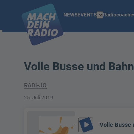
expand_more
NEWS
EVENTS
Radiocoache
Volle Busse und Bah
RADI-JO
25. Juli 2019
play_arrow
Volle Busse