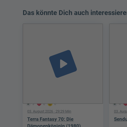
Das könnte Dich auch interessiere
play_arrow
3
0
0
4
03. August 2026
· 29:29 Min
03. Aug
Terra Fantasy 70: Die
Sendu
Dämonenkönigin (1980)