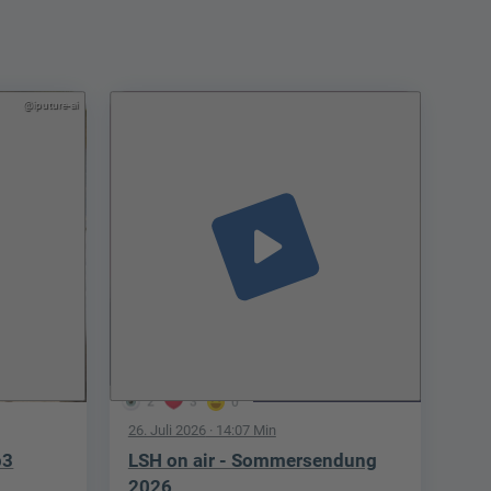
@iputure-ai
play_arrow
2
3
0
26. Juli 2026
· 14:07 Min
p3
LSH on air - Sommersendung
2026