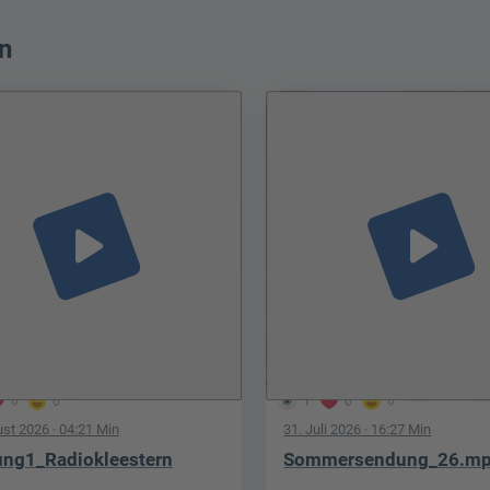
n
play_arrow
play_arrow
0
0
1
0
0
ust 2026
· 04:21 Min
31. Juli 2026
· 16:27 Min
ng1_Radiokleestern
Sommersendung_26.m