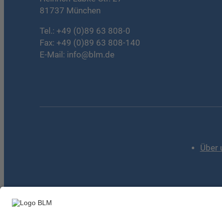
81737 München
Tel.:
+49 (0)89 63 808-0
Fax: +49 (0)89 63 808-140
E-Mail:
info@blm.de
Über 