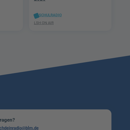
SCHULRADIO
LSH ON AIR
Fragen?
chdeinradio@blm.de