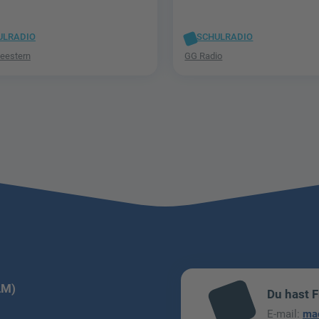
ULRADIO
SCHULRADIO
leestern
GG Radio
LM)
Du hast 
mai
E-mail:
ma