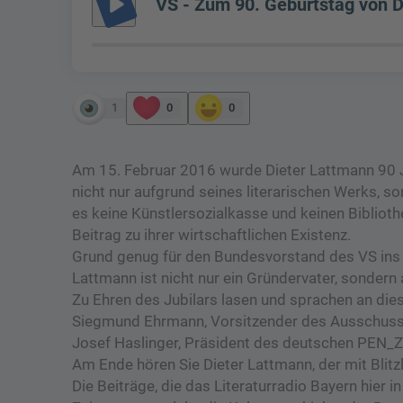
play_arrow
VS - Zum 90. Geburtstag von D
1
0
0
Am 15. Februar 2016 wurde Dieter Lattmann 90 J
nicht nur aufgrund seines literarischen Werks, 
es keine Künstlersozialkasse und keinen Biblioth
Beitrag zu ihrer wirtschaftlichen Existenz.
Grund genug für den Bundesvorstand des VS ins L
Lattmann ist nicht nur ein Gründervater, sondern
Zu Ehren des Jubilars lasen und sprachen an di
Siegmund Ehrmann, Vorsitzender des Ausschuss
Josef Haslinger, Präsident des deutschen PEN_Ze
Am Ende hören Sie Dieter Lattmann, der mit Blit
Die Beiträge, die das Literaturradio Bayern hier