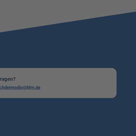
Fragen?
chdeinradio@blm.de