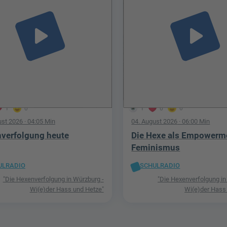
play_arrow
play_arrow
1
0
1
0
0
ust 2026
· 04:05 Min
04. August 2026
· 06:00 Min
verfolgung heute
Die Hexe als Empowerm
Feminismus
ULRADIO
SCHULRADIO
"Die Hexenverfolgung in Würzburg -
"Die Hexenverfolgung in
Wi(e)der Hass und Hetze"
Wi(e)der Hass