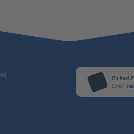
LM)
Du hast 
mai
E-mail:
ma
l