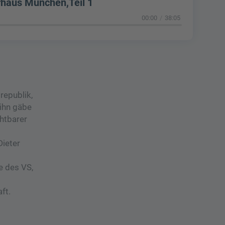
rhaus München,Teil 1
00:00
38:05
republik,
 ihn gäbe
chtbarer
Dieter
e des VS,
ft.