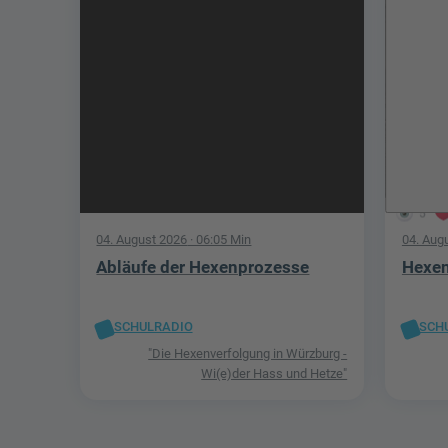
5
04. August 2026
· 06:05 Min
04. Aug
Abläufe der Hexenprozesse
Hexen
SCHULRADIO
SCH
"Die Hexenverfolgung in Würzburg -
Wi(e)der Hass und Hetze"