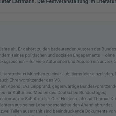
ieter Lattmann. Die Festveranstaltung im Literatu
ahre alt. Er gehört zu den bedeutenden Autoren der Bundes
sondern seines politischen und sozialen Engagements – ohne
eksgroschen – für viele Autorinnen und Autoren ein unverzi
iteraturhaus München zu einer Jubiläumsfeier einzuladen, 
 auch Ehrenvorsitzender des VS.
esem Abend: Eva Leipprand, gegenwärtige Bundesvorsitzend
es für Kultur und Medien des Deutschen Bundestages,
ntrums, die Schriftsteller Gert Heidenreich und Thomas Kra
zlichtern aus seiner Lebensgeschichte den Abend abrundet.
 in zwei Teilen ausstrahlt sind beeindruckende Dokumente von