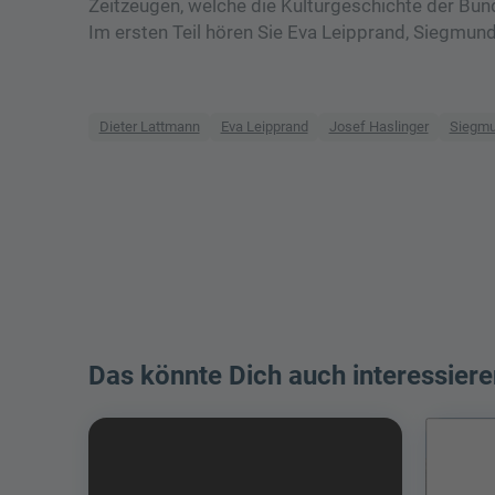
Zeitzeugen, welche die Kulturgeschichte der Bun
Im ersten Teil hören Sie Eva Leipprand, Siegmun
Dieter Lattmann
Eva Leipprand
Josef Haslinger
Siegmu
Das könnte Dich auch interessiere