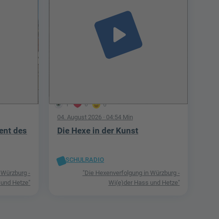
play_arrow
1
0
0
04. August 2026
· 04:54 Min
ent des
Die Hexe in der Kunst
SCHULRADIO
 Würzburg -
"Die Hexenverfolgung in Würzburg -
 und Hetze"
Wi(e)der Hass und Hetze"