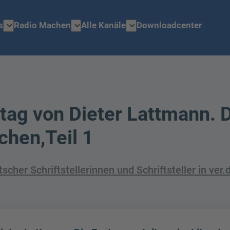
expand_more
expand_more
expand_more
s
Radio Machen
Alle Kanäle
Downloadcenter
tag von Dieter Lattmann. 
chen,Teil 1
her Schriftstellerinnen und Schriftsteller in ver.d