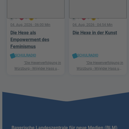
0
0
0
1
0
0
04. Aug. 2026
· 06:00 Min
04. Aug. 2026
· 04:54 Min
Die Hexe als
Die Hexe in der Kunst
Empowerment des
Feminismus
SCHULRADIO
SCHULRADIO
"Die Hexenverfolgung in
"Die Hexenverfolgung in
Würzburg - Wi(e)der Hass und
Würzburg - Wi(e)der Hass und
Hetze"
Hetze"
Bayerische Landeszentrale für neue Medien (BLM)