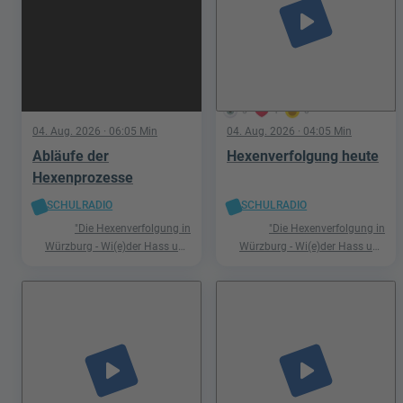
play_arrow
5
1
0
04. Aug. 2026
· 06:05 Min
04. Aug. 2026
· 04:05 Min
Abläufe der
Hexenverfolgung heute
Hexenprozesse
SCHULRADIO
SCHULRADIO
"Die Hexenverfolgung in
"Die Hexenverfolgung in
Würzburg - Wi(e)der Hass und
Würzburg - Wi(e)der Hass und
Hetze"
Hetze"
play_arrow
play_arrow