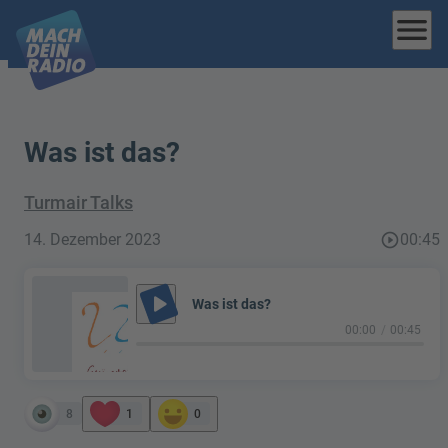
menu
Was ist das?
Turmair Talks
14. Dezember 2023
play_circle_outline
00:45
play_arrow
Was ist das?
00:00
00:45
8
1
0