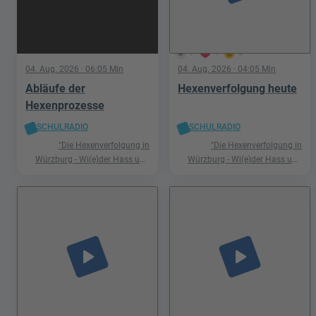
7
1
0
04. Aug. 2026
· 06:05 Min
04. Aug. 2026
· 04:05 Min
Abläufe der
Hexenverfolgung heute
Hexenprozesse
SCHULRADIO
SCHULRADIO
"Die Hexenverfolgung in
"Die Hexenverfolgung in
Würzburg - Wi(e)der Hass und
Würzburg - Wi(e)der Hass und
Hetze"
Hetze"
play_arrow
play_arrow