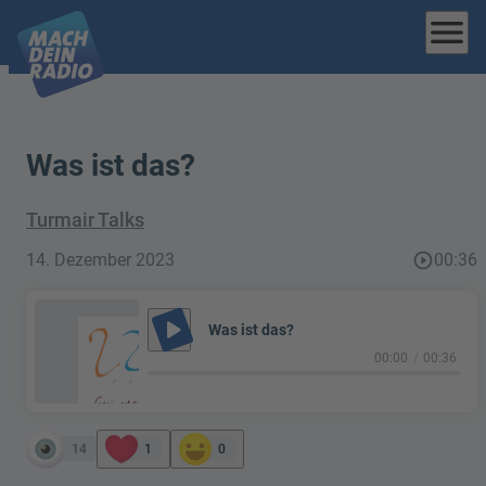
menu
Was ist das?
Turmair Talks
14. Dezember 2023
play_circle_outline
00:36
play_arrow
Was ist das?
00:00
00:36
14
1
0