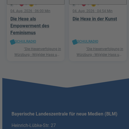
1
0
0
1
0
0
04. Aug. 2026
· 06:00 Min
04. Aug. 2026
· 04:54 Min
Die Hexe als
Die Hexe in der Kunst
Empowerment des
Feminismus
SCHULRADIO
SCHULRADIO
"Die Hexenverfolgung in
"Die Hexenverfolgung in
Würzburg - Wi(e)der Hass und
Würzburg - Wi(e)der Hass und
Hetze"
Hetze"
Bayerische Landeszentrale für neue Medien (BLM)
Heinrich-Lübke-Str. 27