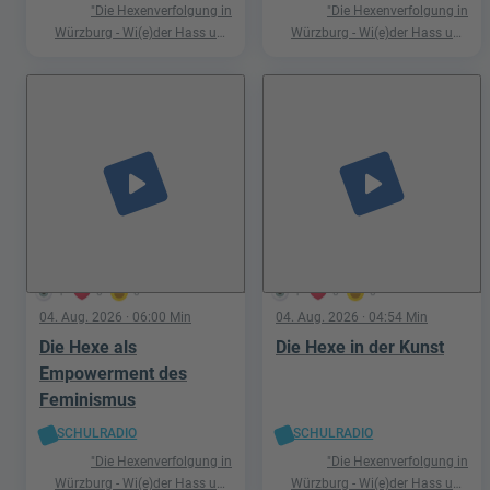
"Die Hexenverfolgung in
"Die Hexenverfolgung in
Würzburg - Wi(e)der Hass und
Würzburg - Wi(e)der Hass und
Hetze"
Hetze"
play_arrow
play_arrow
1
0
0
1
0
0
04. Aug. 2026
· 06:00 Min
04. Aug. 2026
· 04:54 Min
Die Hexe als
Die Hexe in der Kunst
Empowerment des
Feminismus
SCHULRADIO
SCHULRADIO
"Die Hexenverfolgung in
"Die Hexenverfolgung in
Würzburg - Wi(e)der Hass und
Würzburg - Wi(e)der Hass und