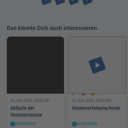
Das könnte Dich auch interessieren
play_arrow
5
1
0
04. Aug. 2026
· 06:05 Min
04. Aug. 2026
· 04:05 Min
Abläufe der
Hexenverfolgung heute
Hexenprozesse
SCHULRADIO
SCHULRADIO