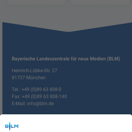
Hetze"
Hetze"
Bayerische Landeszentrale für neue Medien (BLM)
Heinrich-Lübke-Str. 27
81737 München
Tel.:
+49 (0)89 63 808-0
Fax: +49 (0)89 63 808-140
E-Mail:
info@blm.de
Du hast Fragen?