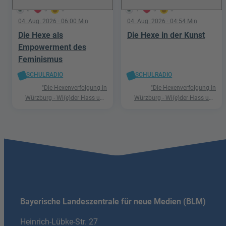
0
0
0
1
0
0
04. Aug. 2026
· 06:00 Min
04. Aug. 2026
· 04:54 Min
Die Hexe als
Die Hexe in der Kunst
Empowerment des
Feminismus
SCHULRADIO
SCHULRADIO
"Die Hexenverfolgung in
"Die Hexenverfolgung in
Würzburg - Wi(e)der Hass und
Würzburg - Wi(e)der Hass und
Hetze"
Hetze"
Bayerische Landeszentrale für neue Medien (BLM)
Heinrich-Lübke-Str. 27