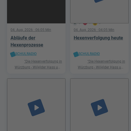
5
1
0
04. Aug. 2026
· 06:05 Min
04. Aug. 2026
· 04:05 Min
Abläufe der
Hexenverfolgung heute
Hexenprozesse
SCHULRADIO
SCHULRADIO
"Die Hexenverfolgung in
"Die Hexenverfolgung in
Würzburg - Wi(e)der Hass und
Würzburg - Wi(e)der Hass und
Hetze"
Hetze"
play_arrow
play_arrow