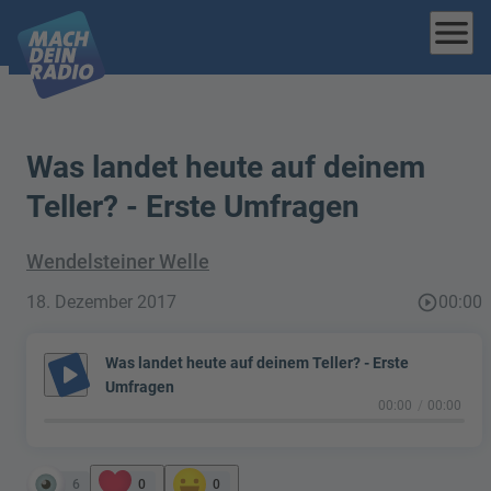
menu
Was landet heute auf deinem
Teller? - Erste Umfragen
Wendelsteiner Welle
18. Dezember 2017
play_circle_outline
00:00
Was landet heute auf deinem Teller? - Erste
play_arrow
Umfragen
00:00
00:00
6
0
0