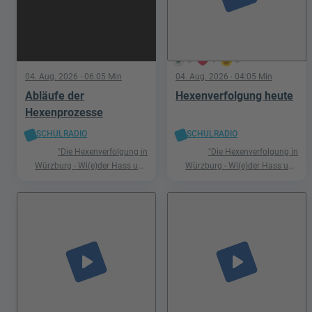
5
1
0
04. Aug. 2026
· 06:05 Min
04. Aug. 2026
· 04:05 Min
Abläufe der
Hexenverfolgung heute
Hexenprozesse
SCHULRADIO
SCHULRADIO
"Die Hexenverfolgung in
"Die Hexenverfolgung in
Würzburg - Wi(e)der Hass und
Würzburg - Wi(e)der Hass und
Hetze"
Hetze"
play_arrow
play_arrow