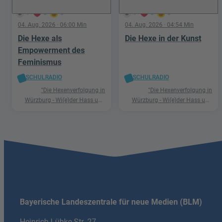
1
0
0
1
0
0
04. Aug. 2026
· 06:00 Min
04. Aug. 2026
· 04:54 Min
Die Hexe als
Die Hexe in der Kunst
Empowerment des
Feminismus
SCHULRADIO
SCHULRADIO
"Die Hexenverfolgung in
"Die Hexenverfolgung in
Würzburg - Wi(e)der Hass und
Würzburg - Wi(e)der Hass und
Hetze"
Hetze"
Bayerische Landeszentrale für neue Medien (BLM)
Heinrich-Lübke-Str. 27