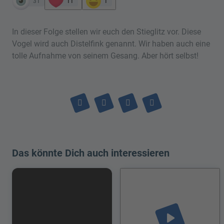
31
11
1
In dieser Folge stellen wir euch den Stieglitz vor. Diese
Vogel wird auch Distelfink genannt. Wir haben auch eine
tolle Aufnahme von seinem Gesang. Aber hört selbst!
Das könnte Dich auch interessieren
play_arrow