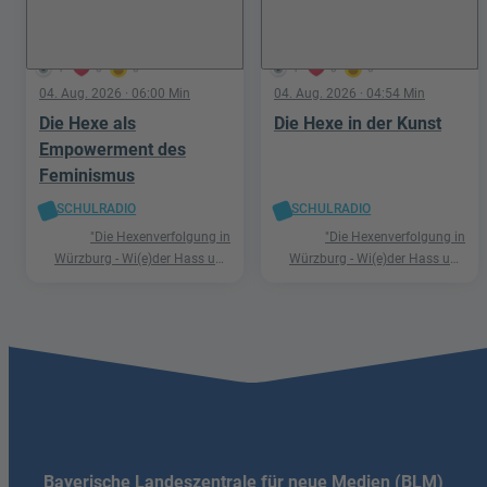
1
0
0
1
0
0
04. Aug. 2026
· 06:00 Min
04. Aug. 2026
· 04:54 Min
Die Hexe als
Die Hexe in der Kunst
Empowerment des
Feminismus
SCHULRADIO
SCHULRADIO
"Die Hexenverfolgung in
"Die Hexenverfolgung in
Würzburg - Wi(e)der Hass und
Würzburg - Wi(e)der Hass und
Hetze"
Hetze"
Bayerische Landeszentrale für neue Medien (BLM)