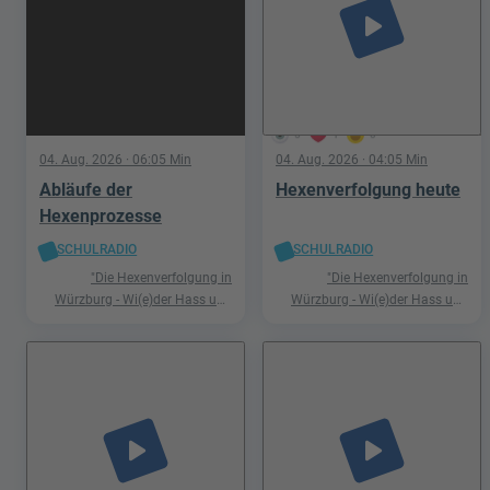
play_arrow
5
1
0
04. Aug. 2026
· 06:05 Min
04. Aug. 2026
· 04:05 Min
Abläufe der
Hexenverfolgung heute
Hexenprozesse
SCHULRADIO
SCHULRADIO
"Die Hexenverfolgung in
"Die Hexenverfolgung in
Würzburg - Wi(e)der Hass und
Würzburg - Wi(e)der Hass und
Hetze"
Hetze"
play_arrow
play_arrow