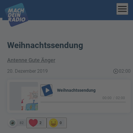
menu
Weihnachtssendung
Antenne Gute Änger
20. Dezember 2019
play_circle_outline
02:00
play_arrow
Weihnachtssendung
00:00
02:00
82
2
0