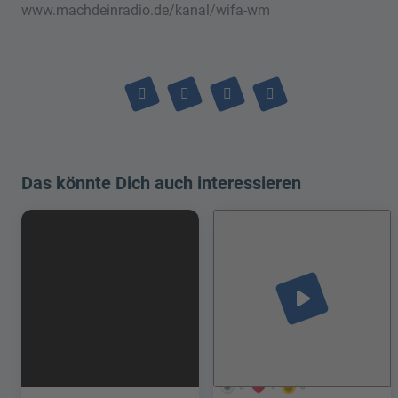
www.machdeinradio.de/kanal/wifa-wm
Das könnte Dich auch interessieren
play_arrow
5
1
0