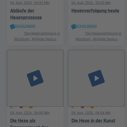
04. Aug. 2026
· 06:05 Min
04. Aug. 2026
· 04:05 Min
Abläufe der
Hexenverfolgung heute
Hexenprozesse
SCHULRADIO
SCHULRADIO
"Die Hexenverfolgung in
"Die Hexenverfolgung in
Würzburg - Wi(e)der Hass und
Würzburg - Wi(e)der Hass und
Hetze"
Hetze"
play_arrow
play_arrow
1
0
0
1
0
0
04. Aug. 2026
· 06:00 Min
04. Aug. 2026
· 04:54 Min
Die Hexe als
Die Hexe in der Kunst