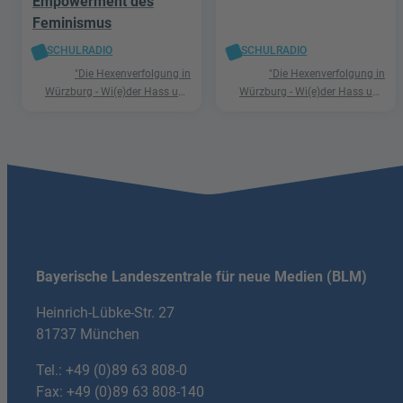
Empowerment des
Feminismus
SCHULRADIO
SCHULRADIO
"Die Hexenverfolgung in
"Die Hexenverfolgung in
Würzburg - Wi(e)der Hass und
Würzburg - Wi(e)der Hass und
Hetze"
Hetze"
Bayerische Landeszentrale für neue Medien (BLM)
Heinrich-Lübke-Str. 27
81737 München
Tel.:
+49 (0)89 63 808-0
Fax: +49 (0)89 63 808-140