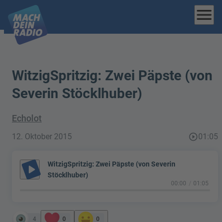
menu
WitzigSpritzig: Zwei Päpste (von
Severin Stöcklhuber)
Echolot
12. Oktober 2015
play_circle_outline
01:05
WitzigSpritzig: Zwei Päpste (von Severin
play_arrow
Stöcklhuber)
00:00
01:05
4
0
0