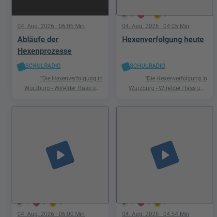
5
1
0
04. Aug. 2026
· 06:05 Min
04. Aug. 2026
· 04:05 Min
Abläufe der
Hexenverfolgung heute
Hexenprozesse
SCHULRADIO
SCHULRADIO
"Die Hexenverfolgung in
"Die Hexenverfolgung in
Würzburg - Wi(e)der Hass und
Würzburg - Wi(e)der Hass und
Hetze"
Hetze"
play_arrow
play_arrow
1
0
0
1
0
0
04. Aug. 2026
· 06:00 Min
04. Aug. 2026
· 04:54 Min