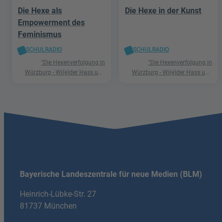
Die Hexe als
Die Hexe in der Kunst
Empowerment des
Feminismus
SCHULRADIO
SCHULRADIO
"Die Hexenverfolgung in
"Die Hexenverfolgung in
Würzburg - Wi(e)der Hass und
Würzburg - Wi(e)der Hass und
Hetze"
Hetze"
Bayerische Landeszentrale für neue Medien (BLM)
Heinrich-Lübke-Str. 27
81737 München