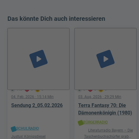
Das könnte Dich auch interessieren
play_arrow
play_arrow
115
6
8
3
0
0
04. Feb. 2026
· 15:14 Min
03. Aug. 2026
· 29:29 Min
Sendung 2_05.02.2026
Terra Fantasy 70: Die
Dämonenkönigin (1980)
BÜRGERRADIO
SCHULRADIO
Literaturradio Bayern – Die
Justus' Königsdiesel
Taschenbuchschürfer graben