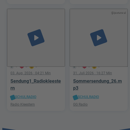
nach Schätzen in der Welt der
Phantastik
@iputure-ai
play_arrow
play_arrow
4
0
0
1
0
0
03. Aug. 2026
· 04:21 Min
31. Juli 2026
· 16:27 Min
Sendung1_Radiokleeste
Sommersendung_26.m
rn
p3
SCHULRADIO
SCHULRADIO
Radio Kleestern
GG Radio